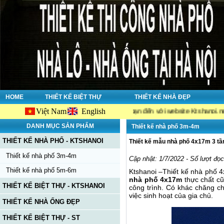
HOME
THIẾT KẾ BIỆT THỰ
THIẾT KẾ NHÀ ĐẸP
Việt Nam
English
Chào mừng bạn đến với website Ktshanoi.net, công ty c
DANH MỤC SẢN PHẨM
Thiết kế nhà phố 3m-4m
THIẾT KẾ NHÀ PHỐ - KTSHANOI
Thiết kế mẫu nhà phố 4x17m 3 tần
Thiết kế nhà phố 3m-4m
Cập nhật: 1/7/2022 - Số lượt đọ
Thiết kế nhà phố 5m-6m
Ktshanoi –Thiết kế nhà phố 
nhà phố 4x17m
thực chất cũ
THIẾT KẾ BIỆT THỰ - KTSHANOI
công trình. Có khác chăng ch
việc sinh hoạt của gia chủ.
THIẾT KẾ NHÀ ỐNG ĐẸP
THIẾT KẾ BIỆT THỰ - ST