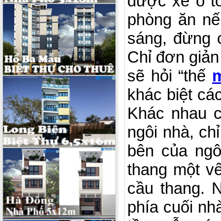
được xe ô t
phòng ăn nế
sáng, đừng 
Chỉ đơn giản
sẽ hỏi “thế
m
khác biệt cá
Khác nhau ch
ngôi nhà, ch
bên của ngô
thang một vế
cầu thang. 
phía cuối nh