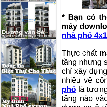
* Bạn có t
máy downloa
nhà phố 4x1
Thực chất
m
tầng nhưng s
chỉ xây dựng
nhiều về cô
phố
là tương
tầng nào vào