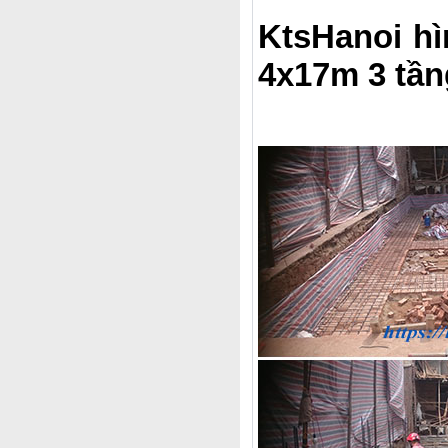
KtsHanoi hì
4x17m 3 tần