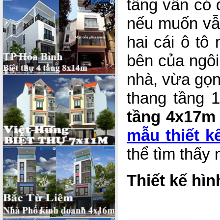
tầng vẫn có 
nếu muốn vẫ
hai cái ô t
bên của ngôi
nhà, vừa gọn
thang tầng 
tầng 4x17m
mẫu thiết k
thể tìm thấy 
Thiết kế hì