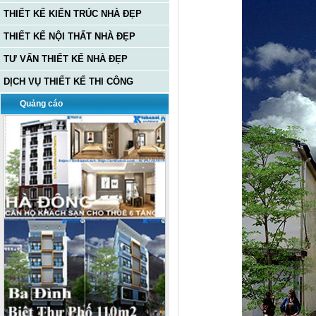
THIẾT KẾ KIẾN TRÚC NHÀ ĐẸP
THIẾT KẾ NỘI THẤT NHÀ ĐẸP
TƯ VẤN THIẾT KẾ NHÀ ĐẸP
DỊCH VỤ THIẾT KẾ THI CÔNG
Quảng cáo