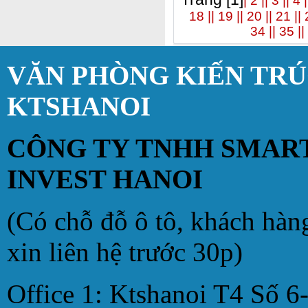
| 2 |
| 3 |
| 4 |
18 |
| 19 |
| 20 |
| 21 |
| 
34 |
| 35 |
|
VĂN PHÒNG KIẾN TR
KTSHANOI
CÔNG TY TNHH SMAR
INVEST HANOI
(Có chỗ đỗ ô tô, khách hàn
xin liên hệ trước 30p)
Office 1: Ktshanoi T4 Số 6