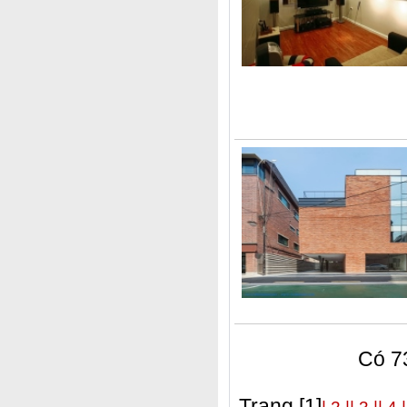
Có 73
Trang [1]