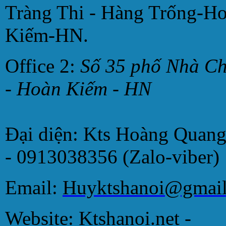
Tràng Thi - Hàng Trống-H
Kiếm-HN.
Office 2:
Số 35 phố Nhà C
- Hoàn Kiếm - HN
Đại diện: Kts Hoàng Quan
- 0913038356 (Zalo-viber)
Email:
Huyktshanoi@gmai
Website: Ktshanoi.net -