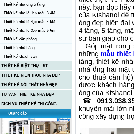
Thiết kế nhà ống 5 tầng
này, bạn đọc hãy
Thiết kế nhà lô đẹp mẫu 3-4M
của Ktshanoi để t
ống đẹp hiện đại v
Thiết kế nhà lô đẹp mẫu 4-5M
4 tầng, 5 tầng, m
Thiết kế nhà lô đẹp mẫu 5-6m
sư bàn giao cho ch
Thiết kế văn phòng
Góp mặt trong b
Thiết kế nhà hàng
những
mẫu thiết
Thiết kế khách sạn
tầng, thiết kế nh
THIẾT KẾ BIỆT THỰ - ST
nhà ống hai mặt t
THIẾT KẾ KIẾN TRÚC NHÀ ĐẸP
cho thuê căn hộ)
được khách hàng 
THIẾT KẾ NỘI THẤT NHÀ ĐẸP
ống của Ktshanoi.
TƯ VẤN THIẾT KẾ NHÀ ĐẸP
☎
0913.038.3
DỊCH VỤ THIẾT KẾ THI CÔNG
khuyến mãi lớn n
Quảng cáo
công xây dựng trọ