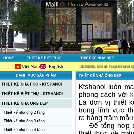
HOME
THIẾT KẾ BIỆT THỰ
THIẾT KẾ NHÀ ĐẸP
Việt Nam
English
 đẹp - Tư vấn giám sát. Hotline: 0913038356; Email: huyktshanoi@gmail.com 
DANH MỤC SẢN PHẨM
THIẾT KẾ NHÀ ỐNG ĐẸP
THIẾT KẾ NHÀ PHỐ - KTSHANOI
Ktshanoi luôn m
phong cách với ki
THIẾT KẾ BIỆT THỰ - KTSHANOI
Là đơn vị thiết
THIẾT KẾ NHÀ ỐNG ĐẸP
trong lĩnh vực t
Thiết kế nhà ống 2 tầng
ra hàng trăm mẫu 
Thiết kế nhà ống 3 tầng
Để tổng hợp ch
Thiết kế nhà ống 4 tầng
thiết thực về mẫu