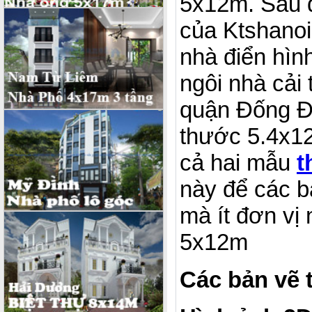
5x12m. Sau 
của Ktshanoi
nhà điển hìn
ngôi nhà cải 
quận Đống Đa
thước 5.4x12m
cả hai mẫu
t
này để các b
mà ít đơn vị
5x12m
Các bản vẽ 