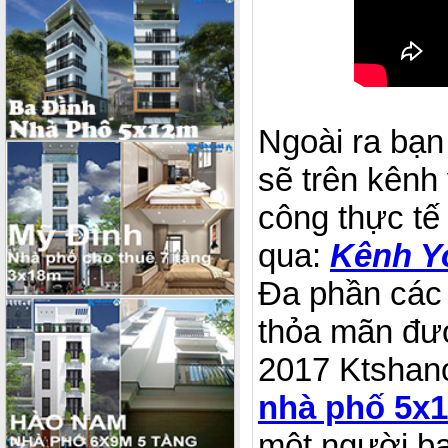
Ngoài ra bạn
sẽ trên kênh 
công thực tế 
qua:
Kênh Y
Đa phần các
thỏa mãn đư
2017 Ktshanoi
nhà phố 5x1
một người b