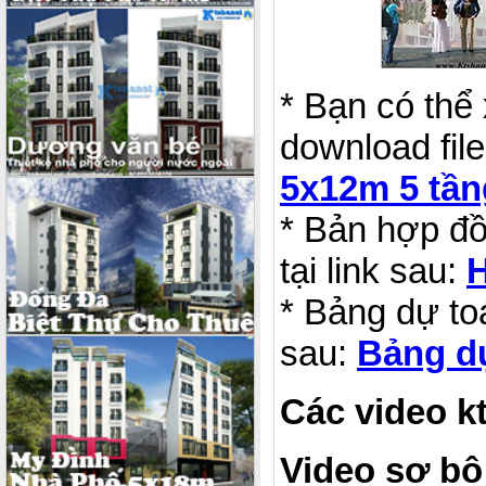
* Bạn có thể
download file
5x12m 5 tần
* Bản hợp đồ
tại link sau:
H
* Bảng dự to
sau:
Bảng dự
Các video k
Video sơ bộ