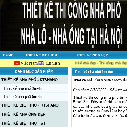
HOME
THIẾT KẾ BIỆT THỰ
THIẾT KẾ NHÀ ĐẸP
Việt Nam
English
hanoi.net, công ty chuyên về : Thiết kế nhà đẹp - Thi công nhà đẹp - Tư vấ
DANH MỤC SẢN PHẨM
Thiết kế nhà phố 5m-6m
THIẾT KẾ NHÀ PHỐ - KTSHANOI
Thiết kế nhà vừa ở vừa cho thuê
Thiết kế nhà phố 3m-4m
Cập nhật: 2/10/2022 - Số lượt đ
Thiết kế nhà phố 5m-6m
Thiết kế thi công nhà phố 5m
5mx12m. Đây là lô đất khá điể
THIẾT KẾ BIỆT THỰ - KTSHANOI
cả các nhu cầu của gia chủ sở
thước tương tự 5mx12m hay 5
THIẾT KẾ NHÀ ỐNG ĐẸP
đầu tư hoặc các đơn vị khác 
THIẾT KẾ BIỆT THỰ - ST