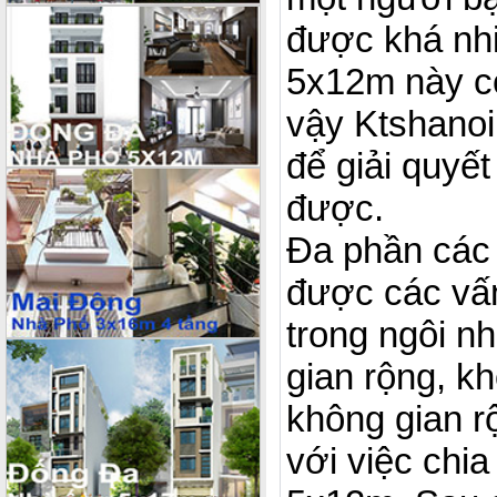
được khá nhi
5x12m này cò
vậy Ktshano
để giải quyế
được.
Đa phần các 
được các vấn
trong ngôi n
gian rộng, k
không gian r
với việc chia