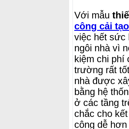
Với mẫu
thi
công cải tạ
việc hết sức
ngôi nhà vì n
kiệm chi phí
trường rất t
nhà được xây
bằng hệ thốn
ở các tầng t
chắc cho kết
công dễ hơn 