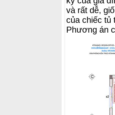
kỳ của gia đ
và rất dễ, gi
của chiếc tủ 
Phương án ch