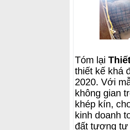
Tóm lại
Thiế
thiết kế khá
2020. Với mẫ
không gian t
khép kín, ch
kinh doanh t
đất tương t