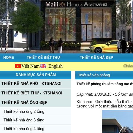
HOME
THIẾT KẾ BIỆT THỰ
THIẾT KẾ NHÀ ĐẸP
Việt Nam
English
Chào mừng bạn đế
DANH MỤC SẢN PHẨM
Thiết kế văn phòng
THIẾT KẾ NHÀ PHỐ - KTSHANOI
Thiết kế phòng thu âm sáng tạo 
THIẾT KẾ BIỆT THỰ - KTSHANOI
Cập nhật: 1/30/2015 - Số lượt đ
Ktshanoi - Giới thiệu mẫu thiết
THIẾT KẾ NHÀ ỐNG ĐẸP
tượng với một mặt tiền bằng gạc
Thiết kế nhà ống 2 tầng
Thiết kế nhà ống 3 tầng
Thiết kế nhà ống 4 tầng