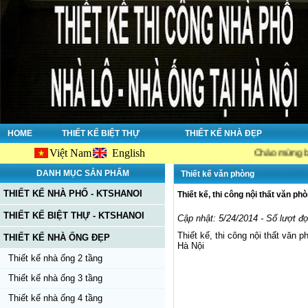
HOME
THIẾT KẾ BIỆT THỰ
THIẾT KẾ NHÀ ĐẸP
Việt Nam
English
Chào mừng bạn đến với
DANH MỤC SẢN PHẨM
Thiết kế văn phòng
THIẾT KẾ NHÀ PHỐ - KTSHANOI
Thiết kế, thi công nội thất văn p
THIẾT KẾ BIỆT THỰ - KTSHANOI
Cập nhật: 5/24/2014 - Số lượt đ
Thiết kế, thi công nội thất v
THIẾT KẾ NHÀ ỐNG ĐẸP
Hà Nội
Thiết kế nhà ống 2 tầng
Thiết kế nhà ống 3 tầng
Thiết kế nhà ống 4 tầng