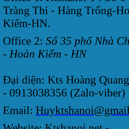
Tràng Thi - Hàng Trống-H
Kiếm-HN.
Office 2:
Số 35 phố Nhà C
- Hoàn Kiếm - HN
Đại diện: Kts Hoàng Quan
- 0913038356 (Zalo-viber)
Email:
Huyktshanoi@gmai
Website: Ktshanoi.net -