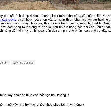
y bạn sẽ hình dung được khoản chi phí mình cần bỏ ra để hoàn thiện được 
g xây dựng
thích hợp, lựa chọn vật tư hoàn thiện phù hợp với xu hướng v
ử dụng hàng ngày như cửa, thiết bị nhà bếp, thiết bị vệ sinh, thiết bị điện,
ém, các hạng mục trang trí còn lại hầu như ít hỏng hóc chỉ cần đầu tư vừa
ích hàng đắt tiền hay sính ngoại dẫn đến chi phí cho phần hoàn thiện bị đẩy 
ọn gói
xay nha tron goi
ình xây nhà cho thuê còn hốt bạc hay không ?
n thuê xây nhà trọn gói chiều khóa chao tay hay không ?