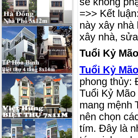
sẽ không phạ
=>> Kết luận
này xây nhà h
xây nhà, sửa
Tuổi Kỷ Mão
Tuổi Kỷ Mão
phong thủy:
Tuổi Kỷ Mão 
mang mệnh Th
nên chọn cá
tím. Đây là 