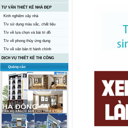
TƯ VẤN THIẾT KẾ NHÀ ĐẸP
Kinh nghiệm xây nhà
T/v sử dụng màu sắc, chất liệu
T/v về lựa chọn và bài trí đồ
T/v về phong thủy ứng dụng
T/v về văn bản tt hành chính
DỊCH VỤ THIẾT KẾ THI CÔNG
Quảng cáo