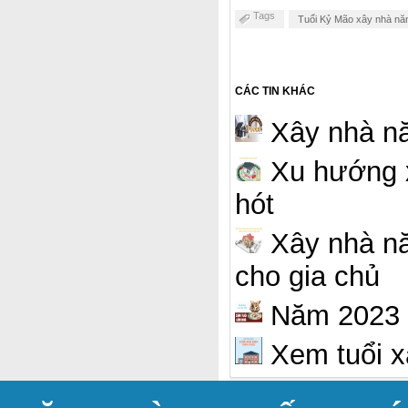
Tags
Tuổi Kỷ Mão xây nhà nă
CÁC TIN KHÁC
Xây nhà nă
Xu hướng x
hót
Xây nhà nă
cho gia chủ
Năm 2023 t
Xem tuổi x