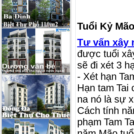
Tuổi Kỷ Mão
Tư vấn xây 
được tuổi xâ
sẽ đi xét 3 
- Xét hạn Tam
Hạn tam Tai c
na nó là sự x
Cách tính nă
phạm Tam Tai
năm Mão tuổi