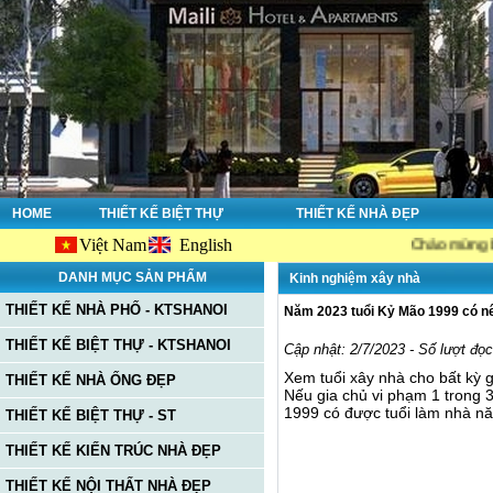
HOME
THIẾT KẾ BIỆT THỰ
THIẾT KẾ NHÀ ĐẸP
Việt Nam
English
Chào mừng bạn đến vớ
DANH MỤC SẢN PHẨM
Kinh nghiệm xây nhà
THIẾT KẾ NHÀ PHỐ - KTSHANOI
Năm 2023 tuổi Kỷ Mão 1999 có n
THIẾT KẾ BIỆT THỰ - KTSHANOI
Cập nhật: 2/7/2023 - Số lượt đọ
Xem tuổi xây nhà cho bất kỳ 
THIẾT KẾ NHÀ ỐNG ĐẸP
Nếu gia chủ vi phạm 1 trong 
1999 có được tuổi làm nhà n
THIẾT KẾ BIỆT THỰ - ST
THIẾT KẾ KIẾN TRÚC NHÀ ĐẸP
THIẾT KẾ NỘI THẤT NHÀ ĐẸP