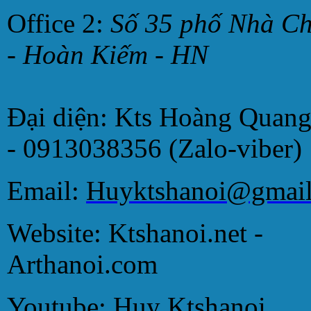
Office 2:
Số 35 phố Nhà C
- Hoàn Kiếm - HN
Đại diện: Kts Hoàng Quan
- 0913038356 (Zalo-viber)
Email:
Huyktshanoi@gmai
Website: Ktshanoi.net -
Arthanoi.com
Youtube:
Huy Ktshanoi