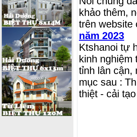
Nói chung đâ
khảo thêm, n
trên website
năm 2023
Ktshanoi tự h
kinh nghiệm t
tỉnh lân cận,
mục sau : Thi
thiệt - cải tạo