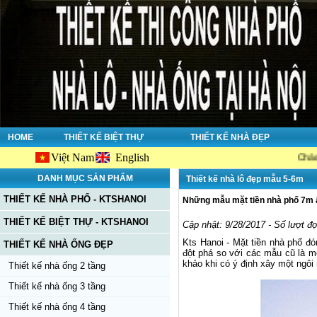
HOME
THIẾT KẾ BIỆT THỰ
THIẾT KẾ NHÀ ĐẸP
Việt Nam
English
Chào mừng bạn 
DANH MỤC SẢN PHẨM
Thiết kế nhà lô đẹp mẫu 5-6m
THIẾT KẾ NHÀ PHỐ - KTSHANOI
Những mẫu mặt tiền nhà phố 7m 
THIẾT KẾ BIỆT THỰ - KTSHANOI
Cập nhật: 9/28/2017 - Số lượt đ
Kts Hanoi - Mặt tiền nhà phố đó
THIẾT KẾ NHÀ ỐNG ĐẸP
đột phá so với các mẫu cũ là 
khảo khi có ý định xây một ngôi n
Thiết kế nhà ống 2 tầng
Thiết kế nhà ống 3 tầng
Thiết kế nhà ống 4 tầng