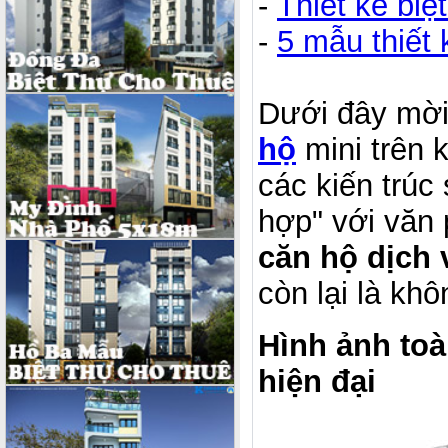
-
Thiết kế biệ
-
5 mẫu thiết
Dưới đây mời
hộ
mini
trên 
các kiến trúc
hợp" với văn 
căn hộ dịch 
còn lại là kh
Hình ảnh toà
hiện đại