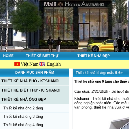
HOME
THIẾT KẾ BIỆT THỰ
THIẾT KẾ NHÀ ĐẸP
Việt Nam
English
DANH MỤC SẢN PHẨM
Thiết kế nhà lô đẹp mẫu 5-6m
THIẾT KẾ NHÀ PHỐ - KTSHANOI
Thiết kế nhà ống 6 tầng cho thuê 
THIẾT KẾ BIỆT THỰ - KTSHANOI
Cập nhật: 2/21/2020 - Số lượt đ
Ktshanoi - Thiết kế nhà cho thu
THIẾT KẾ NHÀ ỐNG ĐẸP
công nghiệp phát triển. Các mẫu 
văn phòng, thiết kế nhà vừa ở vừ
Thiết kế nhà ống 2 tầng
Thiết kế nhà ống 3 tầng
Thiết kế nhà ống 4 tầng