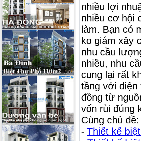
nhiều lợi nhu
nhiều cơ hội 
làm. Bạn có m
ko giám xây c
nhu cầu lượn
nhiều, nhu c
cung lại rất 
tầng với diện
đồng từ nguồn
vốn rùi đúng 
Cùng chủ đề
-
Thiết kế bi