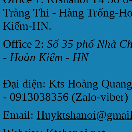
Tràng Thi - Hàng Trống-H
Kiếm-HN.
Office 2:
Số 35 phố Nhà C
- Hoàn Kiếm - HN
Đại diện: Kts Hoàng Quan
- 0913038356 (Zalo-viber)
Email:
Huyktshanoi@gmai