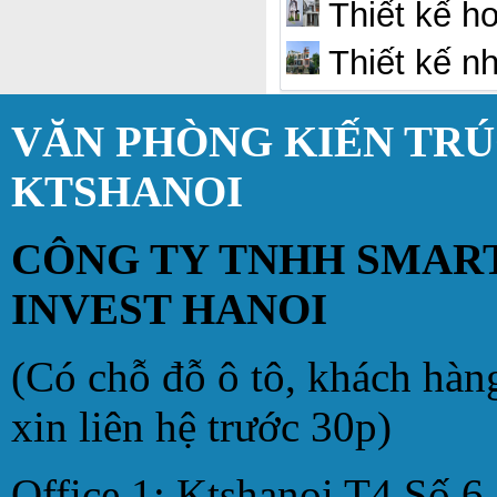
Thiết kế h
Thiết kế nh
VĂN PHÒNG KIẾN TR
KTSHANOI
CÔNG TY TNHH SMAR
INVEST HANOI
(Có chỗ đỗ ô tô, khách hàn
xin liên hệ trước 30p)
Office 1: Ktshanoi T4 Số 6