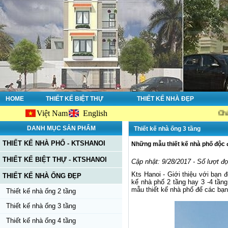
HOME
THIẾT KẾ BIỆT THỰ
THIẾT KẾ NHÀ ĐẸP
Việt Nam
English
Chào mừng bạn 
DANH MỤC SẢN PHẨM
Thiết kế nhà ống 3 tầng
THIẾT KẾ NHÀ PHỐ - KTSHANOI
Những mẫu thiết kế nhà phố độc 
THIẾT KẾ BIỆT THỰ - KTSHANOI
Cập nhật: 9/28/2017 - Số lượt đ
Kts Hanoi - Giới thiệu với bạn 
THIẾT KẾ NHÀ ỐNG ĐẸP
kế nhà phố 2 tầng hay 3 -4 tầ
mẫu thiết kế nhà phố để các bạ
Thiết kế nhà ống 2 tầng
Thiết kế nhà ống 3 tầng
Thiết kế nhà ống 4 tầng