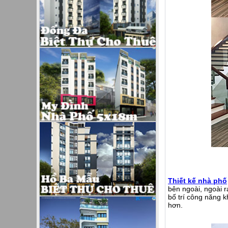
Thiết kế nhà phố
bên ngoài, ngoài r
bố trí công năng 
hơn.