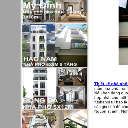
Thiết kế nhà phố
mẫu nhà phố mới b
Nếu bạn đang quan
hợp nhất cho một 
Ktshanoi tự hào là
các gia chủ để cá
Nguồn st ảnh:"Ng