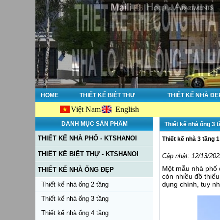
HOME
THIẾT KẾ BIỆT THỰ
THIẾT KẾ NHÀ ĐẸ
Việt Nam
English
DANH MỤC SẢN PHẨM
Thiết kế nhà ống 3 
THIẾT KẾ NHÀ PHỐ - KTSHANOI
Thiết kế nhà 3 tầng 
THIẾT KẾ BIỆT THỰ - KTSHANOI
Cập nhật: 12/13/202
Một mẫu nhà phố đ
THIẾT KẾ NHÀ ỐNG ĐẸP
còn nhiều đồ thiế
dụng chính, tuy nh
Thiết kế nhà ống 2 tầng
Thiết kế nhà ống 3 tầng
Thiết kế nhà ống 4 tầng