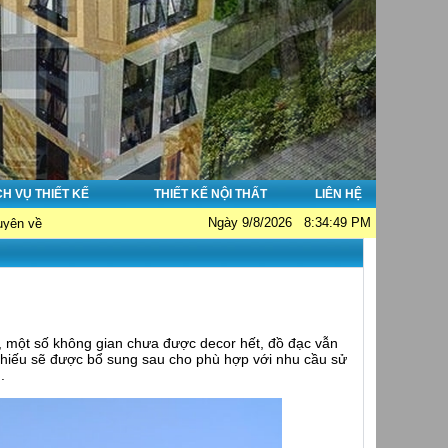
CH VỤ THIẾT KẾ
THIẾT KẾ NỘI THẤT
LIÊN HỆ
Ngày 9/8/2026 8:34:49 PM
t kế nhà đẹp - Thi công nhà đẹp - Tư vấn giám sát. Hotline: 0913038356; Em
, một số không gian chưa được decor hết, đồ đạc vẫn
 thiếu sẽ được bổ sung sau cho phù hợp với nhu cầu sử
.