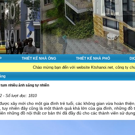
P
THIẾT KẾ NHÀ ỐNG
THIẾT KẾ NHÀ PHỐ
DỊ
Chào mừng bạn đến với website Ktshanoi.net, công ty chuyên về : Thiế
tầng
1 tum nhiều ánh sáng tự nhiên
2 - Số lượt đọc: 1810
ược xây mới cho một gia đình trẻ tuổi, các không gian vừa hoàn thiện
u, tuy nhiên đây cũng là một thành quả khá lớn của gia đình, những đồ
iên những đồ nội thất cơ bản thì đã đầy đủ cho các thành viên sử dụng