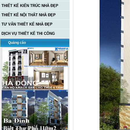
THIẾT KẾ KIẾN TRÚC NHÀ ĐẸP
THIẾT KẾ NỘI THẤT NHÀ ĐẸP
TƯ VẤN THIẾT KẾ NHÀ ĐẸP
DỊCH VỤ THIẾT KẾ THI CÔNG
Quảng cáo