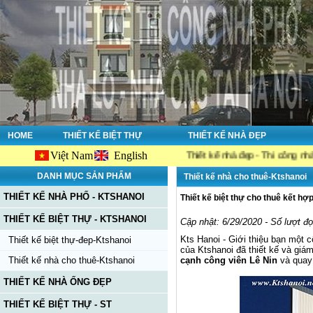
HOME
THIẾT KẾ BIỆT THỰ
THIẾT KẾ NHÀ ĐẸP
Việt Nam
English
shanoi.net, công ty chuyên về : Thiết kế nhà đẹp - Thi công nhà đẹp - Tư v
DANH MỤC SẢN PHẨM
Thiết kế nhà cho thuê-Ktshanoi
THIẾT KẾ NHÀ PHỐ - KTSHANOI
Thiết kế biệt thự cho thuê kết h
THIẾT KẾ BIỆT THỰ - KTSHANOI
Cập nhật: 6/29/2020 - Số lượt đ
Kts Hanoi - Giới thiệu bạn một c
Thiết kế biệt thự-đep-Ktshanoi
của Ktshanoi đã thiết kế và giám
Thiết kế nhà cho thuê-Ktshanoi
cạnh công viên Lê Nin
và quay
THIẾT KẾ NHÀ ỐNG ĐẸP
THIẾT KẾ BIỆT THỰ - ST