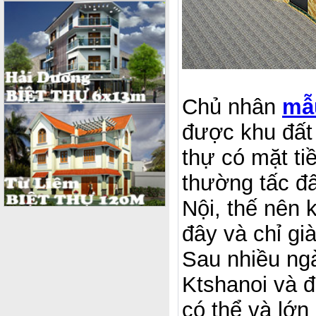
Chủ nhân
mẫu
được khu đất 
thự có mặt ti
thường tấc đấ
Nội, thế nên 
đây và chỉ gi
Sau nhiều ngà
Ktshanoi và đ
có thể và lớn