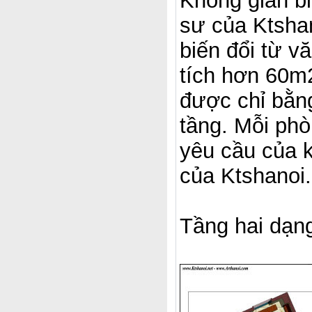
Không gian bi
sư của Ktshan
biến đổi từ v
tích hơn 60m
được chỉ bằn
tầng. Mỗi ph
yêu cầu của k
của Ktshanoi.
Tầng hai dạn