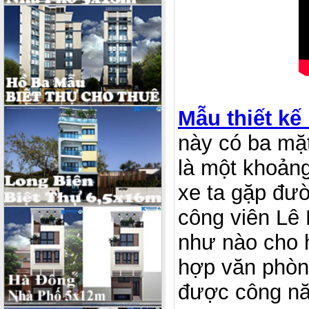
Mẫu thiết kế
này có ba mặt
là một khoảng
xe ta gặp đườ
công viên Lê 
như nào cho
hợp văn phòn
được công nă