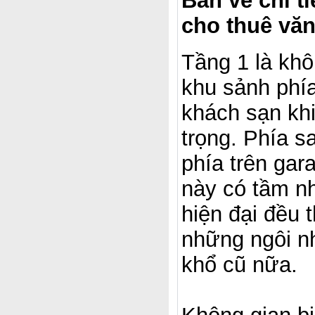
Bản vẽ chi ti
cho thuê vă
Tầng 1 là khô
khu sảnh phía
khách sạn khi
trọng. Phía s
phía trên gar
này có tầm nh
hiện đại đều 
những ngôi n
khổ cũ nữa.