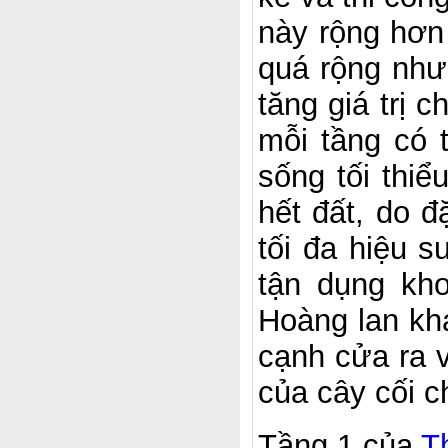
này rộng hơn 
quá rộng như
tăng giá trị 
mỗi tầng có 
sống tối thi
hết đất, do đ
tối đa hiệu 
tận dụng kh
Hoàng lan khá
cạnh cửa ra 
của cây cối c
Tầng 1 của
T