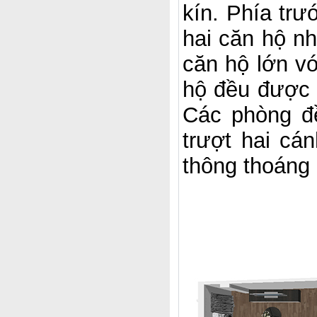
kín. Phía trư
hai căn hộ n
căn hộ lớn vớ
hộ đều được b
Các phòng đề
trượt hai cá
thông thoáng