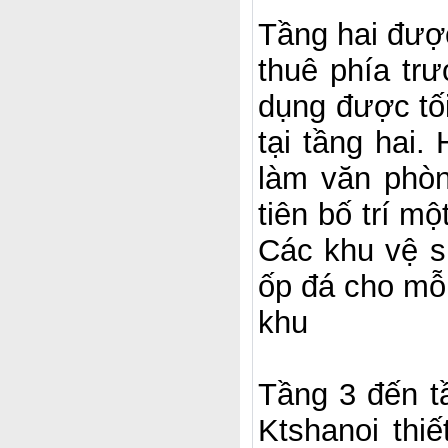
Tầng hai được
thuê phía trư
dụng được tối
tại tầng hai
làm văn phò
tiên bố trí m
Các khu vệ s
ốp đá cho mỗ
khu
Tầng 3 đến t
Ktshanoi thi