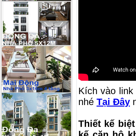
Kích vào link
nhé
Tại Đây
n
Thiết kế biệ
kế căn hộ k