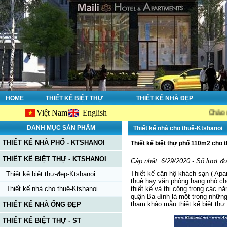
HOME
THIẾT KẾ BIỆT THỰ
THIẾT KẾ NHÀ ĐẸP
Việt Nam
English
Chào mừng bạn đế
DANH MỤC SẢN PHẨM
Thiết kế nhà cho thuê-Ktshanoi
THIẾT KẾ NHÀ PHỐ - KTSHANOI
Thiết kế biệt thự phố 110m2 cho 
THIẾT KẾ BIỆT THỰ - KTSHANOI
Cập nhật: 6/29/2020 - Số lượt đ
Thiết kế căn hộ khách sạn ( Apa
Thiết kế biệt thự-đep-Ktshanoi
thuê hay văn phòng hạng nhỏ ch
Thiết kế nhà cho thuê-Ktshanoi
thiết kế và thi công trong các 
quận Ba đình là một trong những
tham khảo mẫu thiết kế biệt thự
THIẾT KẾ NHÀ ỐNG ĐẸP
THIẾT KẾ BIỆT THỰ - ST