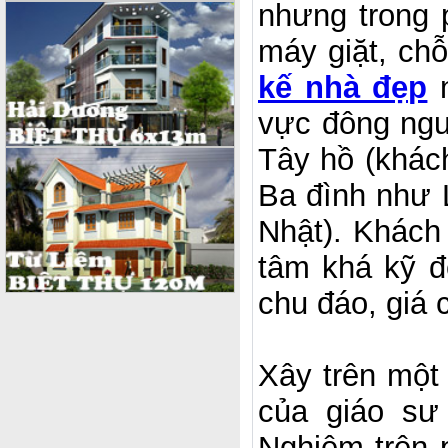
nhưng trong p
máy giặt, chỗ
kế nhà đẹp
n
vực đông ngư
Tây hồ (khác
Ba đình như 
Nhật). Khách
tâm khá kỹ đế
chu đáo, giá 
Xây trên một 
của giáo sư
Nghiệm trên 