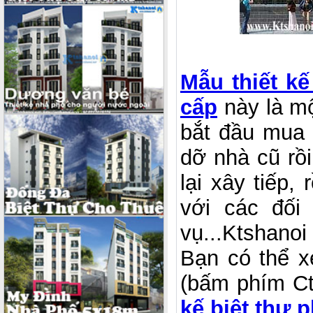
Mẫu thiết k
cấp
này là mộ
bắt đầu mua 
dỡ nhà cũ rồi
lại xây tiếp,
với các đối
vụ...Ktshanoi
Bạn có thể x
(bấm phím Ctr
kế biệt thự 