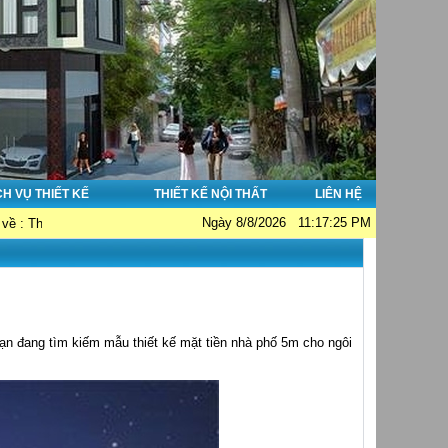
CH VỤ THIẾT KẾ
THIẾT KẾ NỘI THẤT
LIÊN HỆ
Ngày 8/8/2026 11:17:25 PM
kế nhà đẹp - Thi công nhà đẹp - Tư vấn giám sát. Hotline: 0913038356; Emai
̣n đang tìm kiếm mẫu thiết kế mặt tiền nhà phố 5m cho ngôi