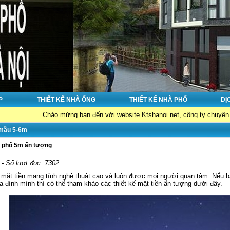
P
THIẾT KẾ NHÀ ỐNG
THIẾT KẾ NHÀ PHỐ
DỊ
Chào mừng bạn đến với website Ktshanoi.net, công ty chuyên về : Thiết 
 mẫu 5-6m
à phố 5m ấn tượng
 - Số lượt đọc: 7302
 mặt tiền mang tính nghệ thuật cao và luôn được mọi người quan tâm. Nếu ba
 đình mình thì có thể tham khảo các thiết kế mặt tiền ấn tượng dưới đây.