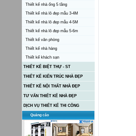
Thiết kế nhà ống 5 tầng
Thiết kế nhà lô đẹp mẫu 3-4M
Thiết kế nhà lô đẹp mẫu 4-5M
Thiết kế nhà lô đẹp mẫu 5-6m
Thiết kế văn phòng
Thiết kế nhà hàng
Thiết kế khách sạn
THIẾT KẾ BIỆT THỰ - ST
THIẾT KẾ KIẾN TRÚC NHÀ ĐẸP
THIẾT KẾ NỘI THẤT NHÀ ĐẸP
TƯ VẤN THIẾT KẾ NHÀ ĐẸP
DỊCH VỤ THIẾT KẾ THI CÔNG
Quảng cáo