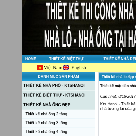
HOME
THIẾT KẾ BIỆT THỰ
THIẾT KẾ NHÀ ĐẸ
Việt Nam
English
DANH MỤC SẢN PHẨM
Thiết kế nhà lô đẹp
THIẾT KẾ NHÀ PHỐ - KTSHANOI
Thiết kế mặt tiền nh
THIẾT KẾ BIỆT THỰ - KTSHANOI
Cập nhật: 8/18/2017
Kts Hanoi - Thiết kế
THIẾT KẾ NHÀ ỐNG ĐẸP
nhà tương lai của gia
Thiết kế nhà ống 2 tầng
Thiết kế nhà ống 3 tầng
Thiết kế nhà ống 4 tầng