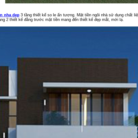
en nha dep
3 tầng thiết kế so le ấn tượng. Mặt tiền ngôi nhà sử dụng chất liê
̀ng 2 thiết kế đằng trước mặt tiền mang đến thiết kế đẹp mắt, mới lạ.