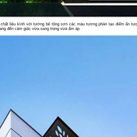
p chất liệu kính với tường bê tông sơn các màu tương phản tạo điểm ấn tư
ng đến cảm giác vừa sang trọng vừa ấm áp.