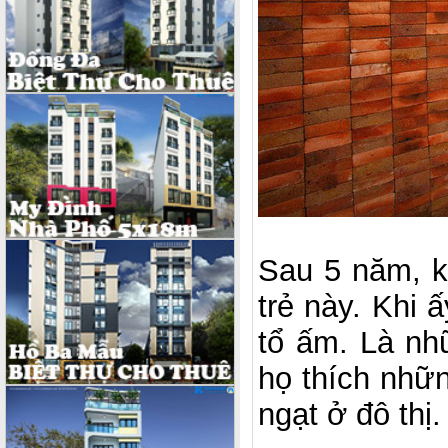
Sau 5 năm, k
trẻ này. Khi 
tổ ấm. Là nh
họ thích nhữ
ngạt ở đô thị.