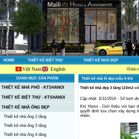
HOME
THIẾT KẾ BIỆT THỰ
THIẾT KẾ NHÀ ĐẸP
Việt Nam
English
Chào mừng bạn đến 
DANH MỤC SẢN PHẨM
Thiết kế nhà lô đẹp mẫu 5-6m
THIẾT KẾ NHÀ PHỐ - KTSHANOI
Thiết kế nhà đẹp 3 tầng 110m2 c
THIẾT KẾ BIỆT THỰ - KTSHANOI
Cập nhật: 5/11/2016 - Số lượt đ
Kts Hanoi - Giới thiệu với bạn 
THIẾT KẾ NHÀ ỐNG ĐẸP
quyết định lựa chọn xây dựng tổ
nhiên.
Thiết kế nhà ống 2 tầng
Thiết kế nhà ống 3 tầng
Thiết kế nhà ống 4 tầng