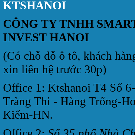
KTSHANOI
CÔNG TY TNHH SMAR
INVEST HANOI
(Có chỗ đỗ ô tô, khách hàn
xin liên hệ trước 30p)
Office 1: Ktshanoi T4 Số 6
Tràng Thi - Hàng Trống-H
Kiếm-HN.
Office 2:
Số 35 phố Nhà C