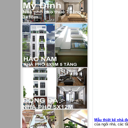
Mẫu thiết kế nhà đ
của ngôi nhà, các t