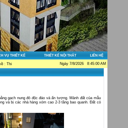
CH VỤ THIẾT KẾ
THIẾT KẾ NỘI THẤT
LIÊN HỆ
Ngày 7/8/2026 8:45:00 AM
à đẹp - Thi công nhà đẹp - Tư vấn giám sát. Hotline: 0913038356; Email: hu
n bằng gạch nung đỏ độc đáo và ấn tượng. Mảnh đất của mẫu
ng và bị các nhà hàng xóm cao 2-3 tầng bao quanh. Đất có