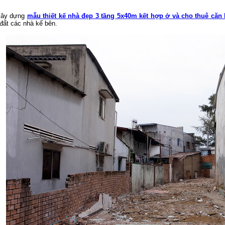
 xây dựng
mẫu thiết kế nhà đẹp 3 tầng 5x40m kết hợp ở và cho thuê căn
 đất các nhà kế bên.