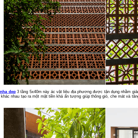
 nha dep
3 tầng 5x40m này ác vật liệu địa phương được tận dụng nhằm giảm 
 khác nhau tạo ra một mặt tiền khá ấn tượng giúp thông gió, che mát và tăng