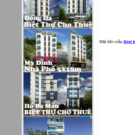
Mặt tiền mẫu
thiet 