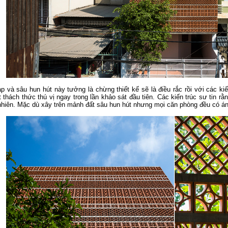
p và sâu hun hút này tưởng là chừng thiết kế sẽ là điều rắc rồi với các ki
 thách thức thú vị ngay trong lần khảo sát đầu tiên. Các kiến trúc sư tin 
nhiên. Mặc dù xây trên mảnh đất sâu hun hút nhưng mọi căn phòng đều có án