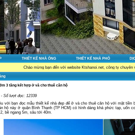
P
THIẾT KẾ NHÀ ỐNG
THIẾT KẾ NHÀ PHỐ
DỊ
hào mừng bạn đến với website Ktshanoi.net, công ty chuyên về : Thiết kế nh
tầng
0m 3 tầng kết hợp ở và cho thuê căn hộ
 - Số lượt đọc: 12339
iệu với bạn đọc mẫu thiết kế nhà đẹp để ở và cho thuê căn hộ với mặt tiề
ăn hộ này ở quận Bình Thạnh (TP HCM) có hình dáng khá phức tạp, uốn co
m2, bề ngang 5m, sâu tới 40m.