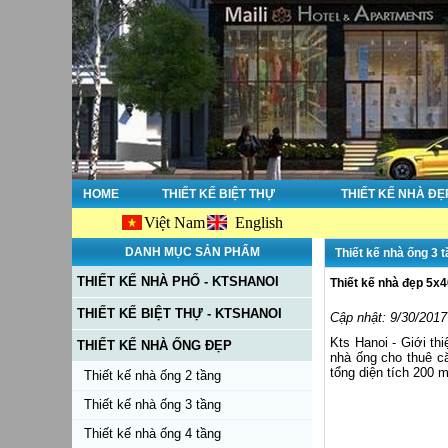
HOME
THIẾT KẾ BIỆT THỰ
THIẾT KẾ NHÀ ĐẸ
Việt Nam
English
C
DANH MỤC SẢN PHẨM
Thiết kế nhà ống 3 
THIẾT KẾ NHÀ PHỐ - KTSHANOI
Thiết kế nhà đẹp 5x4
THIẾT KẾ BIỆT THỰ - KTSHANOI
Cập nhật: 9/30/2017
Kts Hanoi - Giới th
THIẾT KẾ NHÀ ỐNG ĐẸP
nhà ống cho thuê c
tổng diện tích 200 
Thiết kế nhà ống 2 tầng
Thiết kế nhà ống 3 tầng
Thiết kế nhà ống 4 tầng