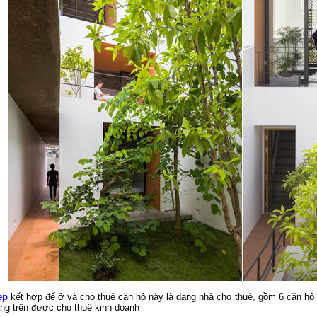
ẹp
kết hợp để ở và cho thuê căn hộ này là dạng nhà cho thuê, gồm 6 căn hộ 
ầng trên được cho thuê kinh doanh