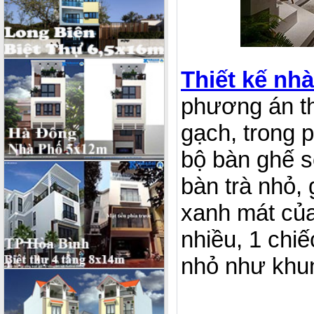
Thiết kế nhà
phương án th
gạch, trong
bộ bàn ghế s
bàn trà nhỏ,
xanh mát của
nhiều, 1 chiế
nhỏ như khun