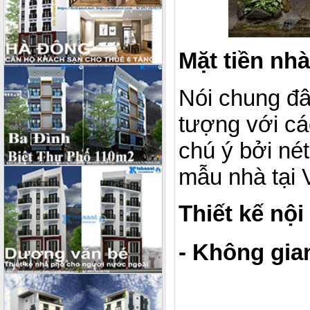
Mặt tiền nh
Nói chung đ
tượng với cá
chú ý bởi né
mẫu nhà tại 
Thiết kế nội
- Không gia