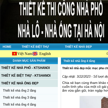
HOME
THIẾT KẾ BIỆT THỰ
THIẾT KẾ NHÀ ĐẸP
Việt Nam
English
Chào mừng
DANH MỤC SẢN PHẨM
Thiết kế nhà ống 4 tầng
THIẾT KẾ NHÀ PHỐ - KTSHANOI
Thiết kế nhà đẹp mộc mạc pha chú
THIẾT KẾ BIỆT THỰ - KTSHANOI
Cập nhật: 3/22/2023 - Số lượt đ
Chia sẻ bạn cùng tham khảo m
THIẾT KẾ NHÀ ỐNG ĐẸP
cuốn tình yêu của một cô gái 
ấm vừa gần gũi, tràn ngập hơ
Thiết kế nhà ống 2 tầng
Thiết kế nhà ống 3 tầng
Thiết kế nhà ống 4 tầng