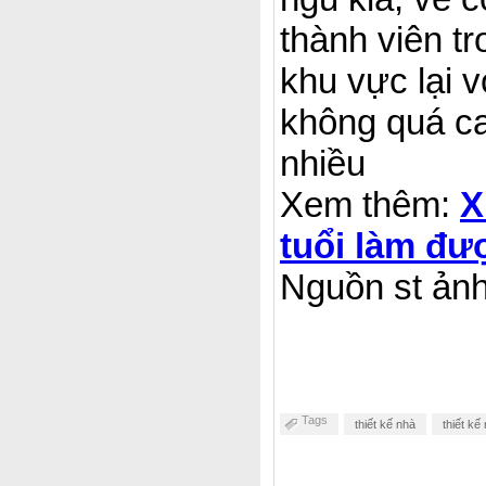
thành viên tr
khu vực lại v
không quá ca
nhiều
Xem thêm:
X
tuổi làm đư
Nguồn st ản
Tags
thiết kế nhà
thiết kế