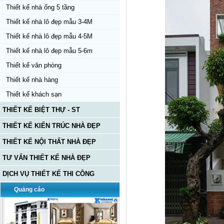
Thiết kế nhà ống 5 tầng
Thiết kế nhà lô đẹp mẫu 3-4M
Thiết kế nhà lô đẹp mẫu 4-5M
Thiết kế nhà lô đẹp mẫu 5-6m
Thiết kế văn phòng
Thiết kế nhà hàng
Thiết kế khách sạn
THIẾT KẾ BIỆT THỰ - ST
THIẾT KẾ KIẾN TRÚC NHÀ ĐẸP
THIẾT KẾ NỘI THẤT NHÀ ĐẸP
TƯ VẤN THIẾT KẾ NHÀ ĐẸP
DỊCH VỤ THIẾT KẾ THI CÔNG
Quảng cáo