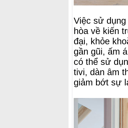
Việc sử dụng 
hòa về kiến t
đại, khỏe kho
gần gũi, ấm á
có thể sử dụn
tivi, dàn âm 
giảm bớt sự l