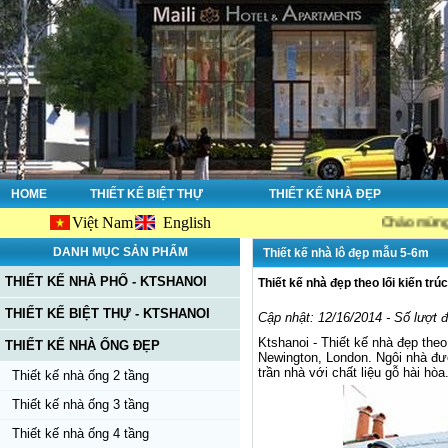
HOME
THIẾT KẾ BIỆT THỰ
THIẾT KẾ NHÀ ĐẸP
Việt Nam
English
Chào mừng bạn đến với 
DANH MỤC SẢN PHẨM
Thiết kế nhà lô đẹp mẫu 5-6m
THIẾT KẾ NHÀ PHỐ - KTSHANOI
Thiết kế nhà đẹp theo lối kiến trú
THIẾT KẾ BIỆT THỰ - KTSHANOI
Cập nhật: 12/16/2014 - Số lượt 
Ktshanoi - Thiết kế nhà đẹp the
THIẾT KẾ NHÀ ỐNG ĐẸP
Newington, London. Ngôi nhà đượ
trần nhà với chất liệu gỗ hài hòa
Thiết kế nhà ống 2 tầng
Thiết kế nhà ống 3 tầng
Thiết kế nhà ống 4 tầng