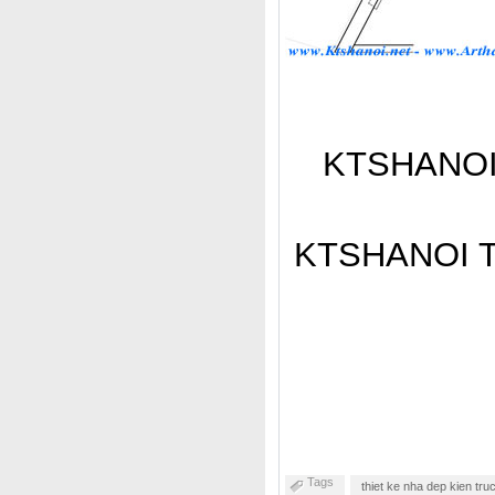
KTSHANOI C
KTSHANOI Thi
Tags
thiet ke nha dep kien truc