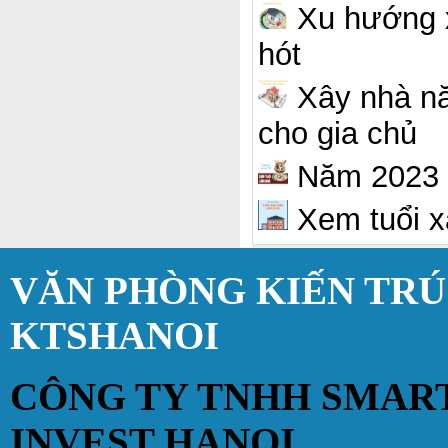
Xu hướng x
hót
Xây nhà nă
cho gia chủ
Năm 2023 t
Xem tuổi x
VĂN PHÒNG KIẾN TR
KTSHANOI
CÔNG TY TNHH SMAR
INVEST HANOI