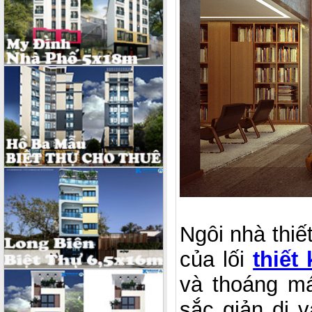
Ngôi nhà thiế
của lối
thiết
và thoáng m
sắc giản dị