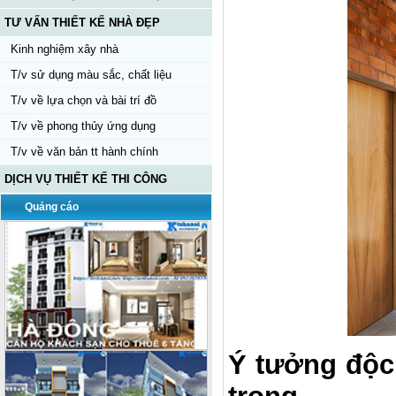
TƯ VẤN THIẾT KẾ NHÀ ĐẸP
Kinh nghiệm xây nhà
T/v sử dụng màu sắc, chất liệu
T/v về lựa chọn và bài trí đồ
T/v về phong thủy ứng dụng
T/v về văn bản tt hành chính
DỊCH VỤ THIẾT KẾ THI CÔNG
Quảng cáo
Ý tưởng độc