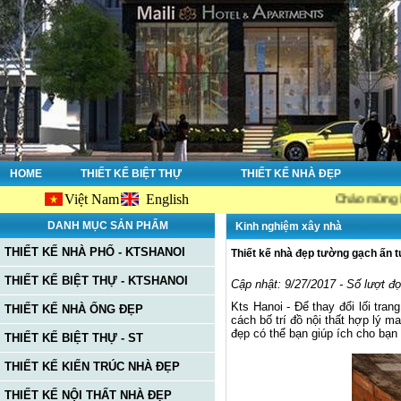
HOME
THIẾT KẾ BIỆT THỰ
THIẾT KẾ NHÀ ĐẸP
Việt Nam
English
Chào mừng bạn đến với w
DANH MỤC SẢN PHẨM
Kinh nghiệm xây nhà
THIẾT KẾ NHÀ PHỐ - KTSHANOI
Thiết kế nhà đẹp tường gạch ấn 
THIẾT KẾ BIỆT THỰ - KTSHANOI
Cập nhật: 9/27/2017 - Số lượt đ
Kts Hanoi -
Để thay đổi lối tra
THIẾT KẾ NHÀ ỐNG ĐẸP
cách bố trí đồ nội thất hợp ly
đẹp có thể bạn giúp ích cho bạn 
THIẾT KẾ BIỆT THỰ - ST
THIẾT KẾ KIẾN TRÚC NHÀ ĐẸP
THIẾT KẾ NỘI THẤT NHÀ ĐẸP