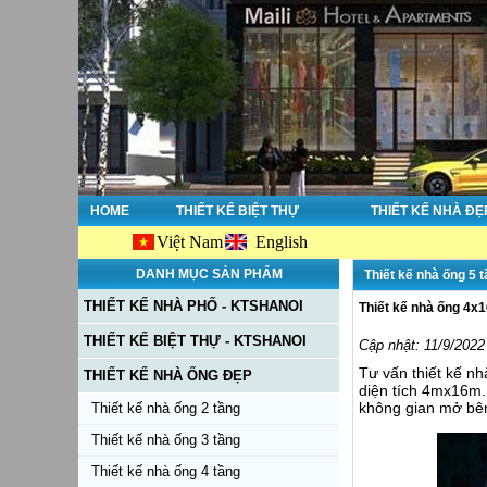
HOME
THIẾT KẾ BIỆT THỰ
THIẾT KẾ NHÀ ĐẸ
Việt Nam
English
DANH MỤC SẢN PHẨM
Thiết kế nhà ống 5 
THIẾT KẾ NHÀ PHỐ - KTSHANOI
Thiết kế nhà ống 4x
THIẾT KẾ BIỆT THỰ - KTSHANOI
Cập nhật: 11/9/2022
Tư vấn thiết kế nh
THIẾT KẾ NHÀ ỐNG ĐẸP
diện tích 4mx16m. 
không gian mở bên
Thiết kế nhà ống 2 tầng
Thiết kế nhà ống 3 tầng
Thiết kế nhà ống 4 tầng