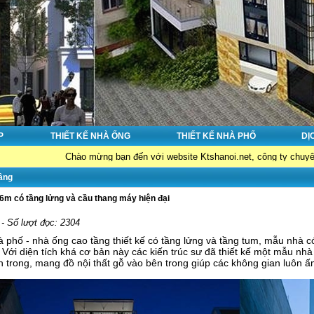
P
THIẾT KẾ NHÀ ỐNG
THIẾT KẾ NHÀ PHỐ
DỊ
Chào mừng bạn đến với website Ktshanoi.net, công ty chuyên về : Thiết kế 
tầng
16m có tầng lửng và cầu thang máy hiện đại
 - Số lượt đọc: 2304
à phố - nhà ống cao tầng thiết kế có tầng lửng và tầng tum, mẫu nhà c
Với diện tích khá cơ bản này các kiến trúc sư đã thiết kế một mẫu nhà
 trong, mang đồ nội thất gỗ vào bên trong giúp các không gian luôn 