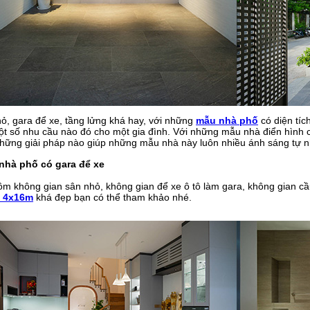
ỏ, gara để xe, tầng lửng khá hay, với những
mẫu nhà phố
có diện tíc
 số nhu cầu nào đó cho một gia đình. Với những mẫu nhà điển hình có 
y những giải pháp nào giúp những mẫu nhà này luôn nhiều ánh sáng tự
 nhà phố có gara để xe
gồm không gian sân nhỏ, không gian để xe ô tô làm gara, không gian cầ
 4x16m
khá đẹp bạn có thể tham khảo nhé.