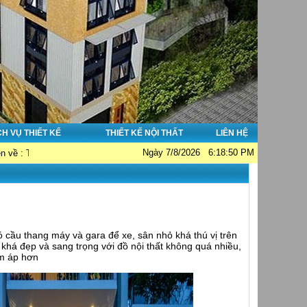
CH VỤ THIẾT KẾ
THIẾT KẾ NỘI THẤT
LIÊN HỆ
Ngày 7/8/2026 6:18:50 PM
nhà đẹp - Thi công nhà đẹp - Tư vấn giám sát. Hotline: 0913038356; Email: 
ó cầu thang máy và gara để xe, sân nhỏ khá thú vị trên
 khá đẹp và sang trọng với đồ nội thất không quá nhiều,
ấm áp hơn