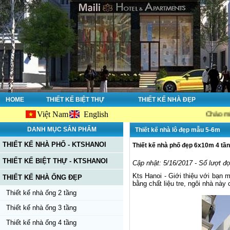
HOME
THIẾT KẾ BIỆT THỰ
THIẾT KẾ NHÀ ĐẸP
Việt Nam
English
Chào mừng bạn đến
DANH MỤC SẢN PHẨM
Thiết kế nhà lô đẹp mẫu 5-6m
THIẾT KẾ NHÀ PHỐ - KTSHANOI
Thiết kế nhà phố đẹp 6x10m 4 tần
THIẾT KẾ BIỆT THỰ - KTSHANOI
Cập nhật: 5/16/2017 - Số lượt đ
Kts Hanoi - Giới thiệu với bạn 
THIẾT KẾ NHÀ ỐNG ĐẸP
bằng chất liệu tre, ngôi nhà này
Thiết kế nhà ống 2 tầng
Thiết kế nhà ống 3 tầng
Thiết kế nhà ống 4 tầng