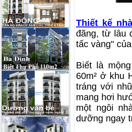
Thiết kế nh
đãng, từ lâu 
tấc vàng" của
Biết là mộn
60m² ở khu H
tráng với nh
mang hơi hướn
một ngôi nhà
dưỡng ngay t