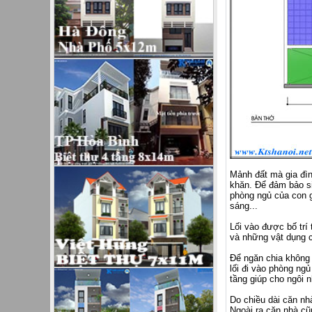
Mảnh đất mà gia đìn
khăn. Để đảm bảo si
phòng ngủ của con g
sáng...
Lối vào được bố trí
và những vật dụng c
Để ngăn chia không 
lối đi vào phòng ng
tầng giúp cho ngôi 
Do chiều dài căn nh
Ngoài ra căn nhà cũn