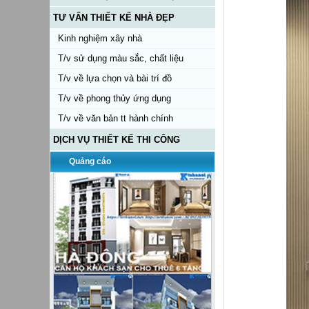
TƯ VẤN THIẾT KẾ NHÀ ĐẸP
Kinh nghiệm xây nhà
T/v sử dụng màu sắc, chất liệu
T/v về lựa chọn và bài trí đồ
T/v về phong thủy ứng dụng
T/v về văn bản tt hành chính
DỊCH VỤ THIẾT KẾ THI CÔNG
Quảng cáo