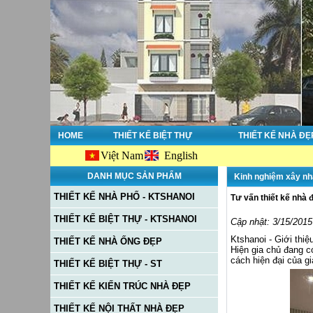
HOME
THIẾT KẾ BIỆT THỰ
THIẾT KẾ NHÀ ĐẸ
Việt Nam
English
DANH MỤC SẢN PHẨM
Kinh nghiệm xây nh
THIẾT KẾ NHÀ PHỐ - KTSHANOI
Tư vấn thiết kế nhà 
THIẾT KẾ BIỆT THỰ - KTSHANOI
Cập nhật: 3/15/2015
Ktshanoi - Giới thiệ
THIẾT KẾ NHÀ ỐNG ĐẸP
Hiện gia chủ đang c
cách hiện đại của gi
THIẾT KẾ BIỆT THỰ - ST
THIẾT KẾ KIẾN TRÚC NHÀ ĐẸP
THIẾT KẾ NỘI THẤT NHÀ ĐẸP