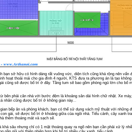
h bạn sở hữu có hình dáng rất vuông vức, diện tích cũng khá rộng nên vấn đ
nh hoạt thoải mái cho gia đình 4 người, KTS đưa ra phương án là tạo không
ái cũng sẽ được bố trí ở đây. Tầng tum sẽ bao gồm phòng ngủ lớn cho bố mẹ
 từ bên phải căn nhà với bước đệm là khoảng sân dài hình chữ nhật. Xe máy
á nhân cũng được bố trí ở không gian này...
gian bếp ăn và phòng khách, bạn có thể sử dụng vách mỹ thuật với những đ
ủ con gái, sẽ được bố trí ở khoảng giữa của ngôi nhà. Tiểu cảnh, cây xanh tr
nhà thêm thoáng mát và sạch sẽ.
à khá sâu nhưng chỉ có 1 mặt thoáng quay ra ngõ nên bạn cần phải xử lý nh
g gần gũi với thiên nhiên hơn khi bố trí nhiều cây xanh, tiểu cảnh.