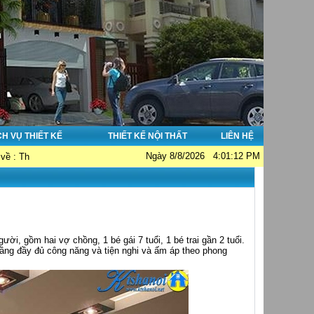
CH VỤ THIẾT KẾ
THIẾT KẾ NỘI THẤT
LIÊN HỆ
Ngày 8/8/2026 4:01:12 PM
nhà đẹp - Thi công nhà đẹp - Tư vấn giám sát. Hotline: 0913038356; Email: 
ười, gồm hai vợ chồng, 1 bé gái 7 tuổi, 1 bé trai gần 2 tuổi.
ầng đầy đủ công năng và tiện nghi và ấm áp theo phong