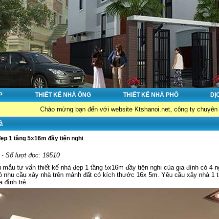
P
THIẾT KẾ NHÀ ỐNG
THIẾT KẾ NHÀ PHỐ
DỊ
Chào mừng bạn đến với website Ktshanoi.net, công ty chuyên về : Thiết kế 
à
đẹp 1 tầng 5x16m đầy tiện nghi
 - Số lượt đọc: 19510
u mẫu tư vấn thiết kế nhà đẹp 1 tầng 5x16m đầy tiện nghi của gia đình có 4 ng
ó nhu cầu xây nhà trên mảnh đất có kích thước 16x 5m. Yêu cầu xây nhà 1 t
a đình trẻ