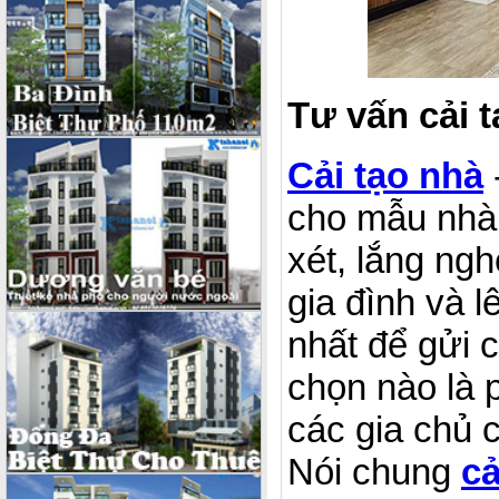
Tư vấn cải 
Cải tạo nhà
cho mẫu nhà 
xét, lắng ng
gia đình và 
nhất để gửi 
chọn nào là 
các gia chủ 
Nói chung
cả