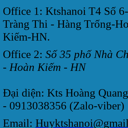
Office 1: Ktshanoi T4 Số 6
Tràng Thi - Hàng Trống-H
Kiếm-HN.
Office 2:
Số 35 phố Nhà C
- Hoàn Kiếm - HN
Đại diện: Kts Hoàng Quan
- 0913038356 (Zalo-viber)
Email:
Huyktshanoi@gmai