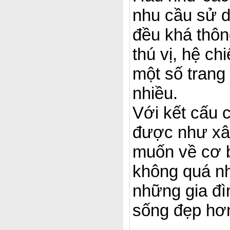
nhu cầu sử d
đều khá thôn
thú vị, hệ ch
một số trang
nhiều.
Với kết cấu 
được như xâ
muốn về cơ b
không quá nh
những gia đì
sống đẹp hơ