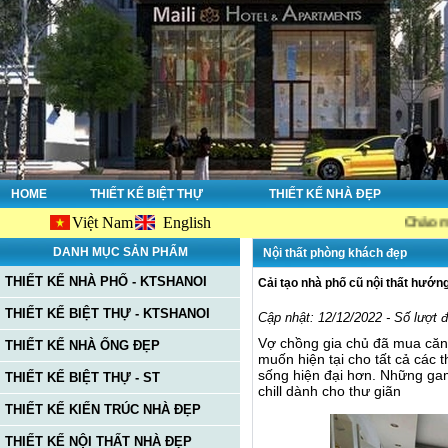
HOME
THIẾT KẾ BIỆT THỰ
THIẾT KẾ NHÀ ĐẸP
Việt Nam
English
Chào mừng bạn
DANH MỤC SẢN PHẨM
Nội thất phòng khách đẹp
THIẾT KẾ NHÀ PHỐ - KTSHANOI
Cải tạo nhà phố cũ nội thất hướng
THIẾT KẾ BIỆT THỰ - KTSHANOI
Cập nhật: 12/12/2022 - Số lượt 
Vợ chồng gia chủ đã mua căn
THIẾT KẾ NHÀ ỐNG ĐẸP
muốn hiện tại cho tất cả các 
sống hiện đại hơn. Những ga
THIẾT KẾ BIỆT THỰ - ST
chill dành cho thư giãn
THIẾT KẾ KIẾN TRÚC NHÀ ĐẸP
THIẾT KẾ NỘI THẤT NHÀ ĐẸP