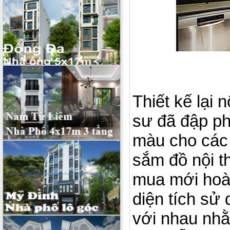
Thiết kế lại 
sư đã đập ph
màu cho các 
sắm đồ nội thấ
mua mới hoàn
diện tích sử
với nhau nhằ