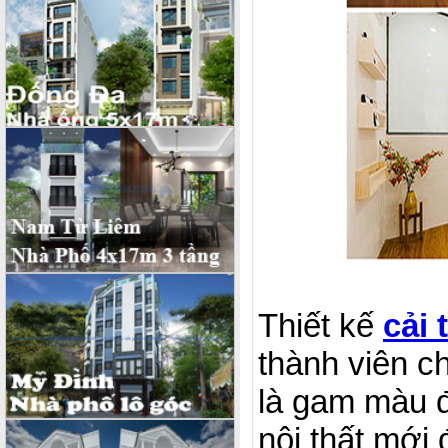
Thiết kế
cải 
thành viên c
là gam màu đ
nội thất mới