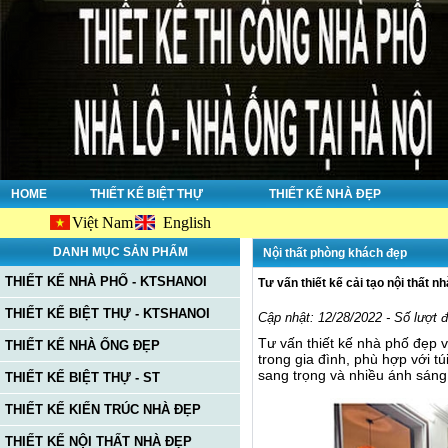
HOME
THIẾT KẾ BIỆT THỰ
THIẾT KẾ NHÀ ĐẸP
Việt Nam
English
Chào m
DANH MỤC SẢN PHẨM
Nội thất phòng khách đẹp
THIẾT KẾ NHÀ PHỐ - KTSHANOI
Tư vấn thiết kế cải tạo nội thất n
THIẾT KẾ BIỆT THỰ - KTSHANOI
Cập nhật: 12/28/2022 - Số lượt 
Tư vấn thiết kế nhà phố đẹp 
THIẾT KẾ NHÀ ỐNG ĐẸP
trong gia đình, phù hợp với t
sang trọng và nhiều ánh sáng
THIẾT KẾ BIỆT THỰ - ST
THIẾT KẾ KIẾN TRÚC NHÀ ĐẸP
THIẾT KẾ NỘI THẤT NHÀ ĐẸP