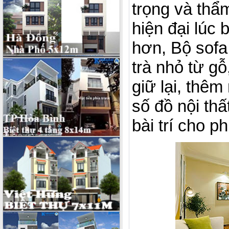
trọng và thẩ
hiện đại lúc
hơn, Bộ sofa
trà nhỏ từ g
giữ lại, thêm
số đồ nội thấ
bài trí cho p