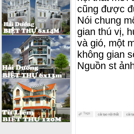
cũng được đư
Nói chung mộ
gian thú vị,
và gió, một 
không gian s
Nguồn st ảnh
Tags
cải tạo nội thất
cải t