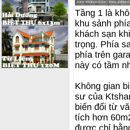
Tầng 1 là khô
khu sảnh phía
khách sạn khi
trọng. Phía s
phía trên gar
này có tầm nh
Không gian bi
sư của Ktshan
biến đổi từ v
tích hơn 60m
được chỉ bằn