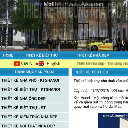
HOME
THIẾT KẾ BIỆT THỰ
THIẾT KẾ NHÀ ĐẸP
Việt Nam
English
shanoi.net, công ty chuyên về : Thiết kế nhà đẹp - Thi công nhà đẹp - Tư 
DANH MỤC SẢN PHẨM
THIÊT KẾ TIÊU BIỂU
THIẾT KẾ NHÀ PHỐ - KTSHANOI
Thiết kế biệt thự cho thuê văn ph
THIẾT KẾ BIỆT THỰ - KTSHANOI
Cập nhật: 11/27/2015 - Số lượt 
Kts Hanoi - Một công trình mà từ
THIẾT KẾ NHÀ ỐNG ĐẸP
kế và giám sát thi công trong nă
quay mặt ra phía Hồ Ba Mẫu.
THIẾT KẾ BIỆT THỰ - ST
THIẾT KẾ KIẾN TRÚC NHÀ ĐẸP
THIẾT KẾ NỘI THẤT NHÀ ĐẸP