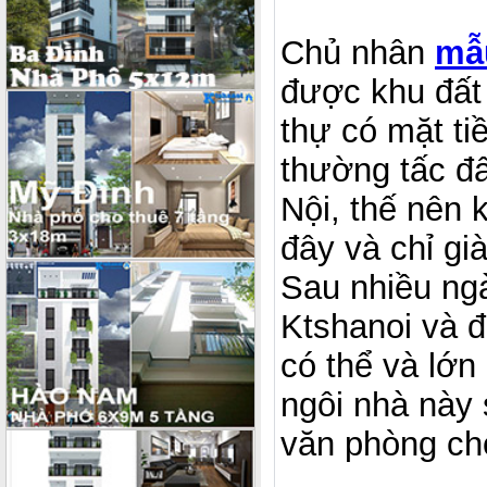
Chủ nhân
mẫu
được khu đất 
thự có mặt ti
thường tấc đấ
Nội, thế nên 
đây và chỉ gi
Sau nhiều ngà
Ktshanoi và đ
có thể và lớn
ngôi nhà này 
văn phòng ch