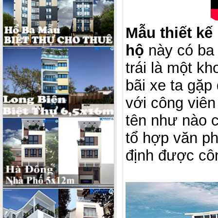
Mẫu thiết kế
hộ
này có ba 
trái là một k
bãi xe ta gặp
với công viên
tên như nào c
tổ hợp văn p
định được cô