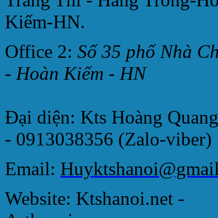
Kiếm-HN.
Office 2:
Số 35 phố Nhà C
- Hoàn Kiếm - HN
Đại diện: Kts Hoàng Quan
- 0913038356 (Zalo-viber)
Email:
Huyktshanoi@gmai
Website: Ktshanoi.net -