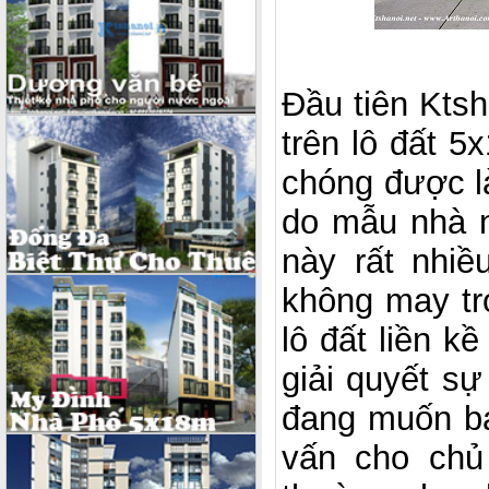
Đầu tiên Ktsh
trên lô đất 
chóng được l
do mẫu nhà n
này rất nhiề
không may tro
lô đất liền kề
giải quyết sự
đang muốn bá
vấn cho chủ