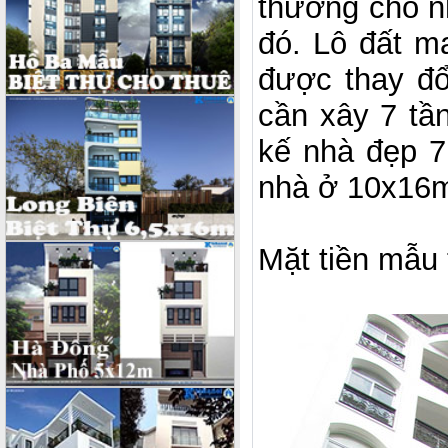
thường cho nh
đó. Lô đất m
được thay đổ
cần xây 7 tần
kế nhà đẹp 7
nhà ở 10x16
Mặt tiền mẫu 