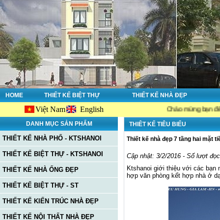
HOME
THIẾT KẾ BIỆT THỰ
THIẾT KẾ NHÀ ĐẸP
Việt Nam
English
Chào mừng bạn đến với websit
DANH MỤC SẢN PHẨM
THIÊT KẾ TIÊU BIỂU
THIẾT KẾ NHÀ PHỐ - KTSHANOI
Thiết kế nhà đẹp 7 tầng hai mặt ti
THIẾT KẾ BIỆT THỰ - KTSHANOI
Cập nhật: 3/2/2016 - Số lượt đọ
Ktshanoi giới thiệu với các bạn 
THIẾT KẾ NHÀ ỐNG ĐẸP
hợp văn phòng kết hợp nhà ở dạ
THIẾT KẾ BIỆT THỰ - ST
THIẾT KẾ KIẾN TRÚC NHÀ ĐẸP
THIẾT KẾ NỘI THẤT NHÀ ĐẸP