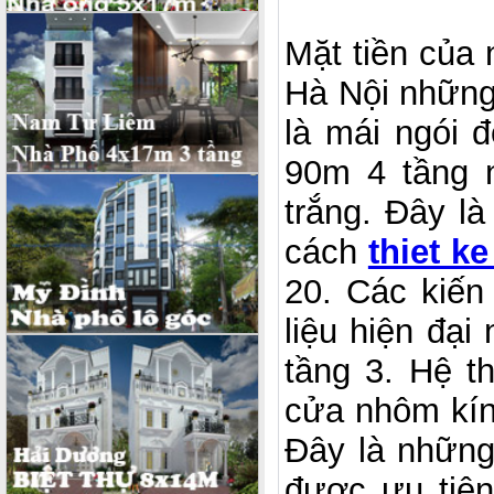
Mặt tiền của n
Hà Nội những 
là mái ngói
90m 4 tầng 
trắng. Đây l
cách
thiet ke
20. Các kiến
liệu hiện đại
tầng 3. Hệ t
cửa nhôm kính
Đây là những
được ưu tiên 