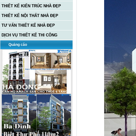
THIẾT KẾ KIẾN TRÚC NHÀ ĐẸP
THIẾT KẾ NỘI THẤT NHÀ ĐẸP
TƯ VẤN THIẾT KẾ NHÀ ĐẸP
DỊCH VỤ THIẾT KẾ THI CÔNG
Quảng cáo