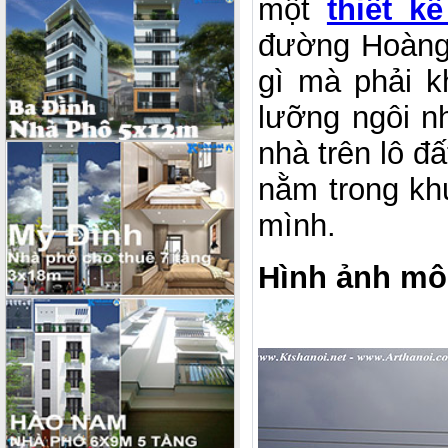
một
thiết k
đường Hoàng 
gì mà phải k
lưỡng ngôi n
nhà trên lô 
nằm trong khu
mình.
Hình ảnh mô 