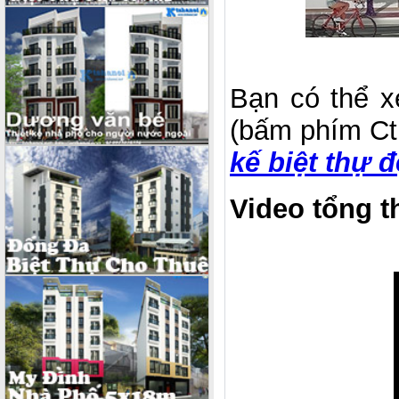
Bạn có thể x
(bấm phím Ctr
kế biệt thự 
Video tổng th