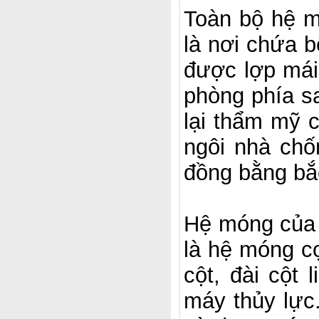
Toàn bộ hệ m
là nơi chứa b
được lợp mái 
phòng phía s
lại thẩm mỹ 
ngôi nhà chốn
đồng bằng bắ
Hệ móng của n
là hệ móng cọ
cột, đài cột
máy thủy lực.