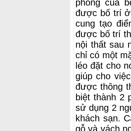
phòng của b
được bố trí 
cung tạo điể
được bố trí t
nội thất sau 
chỉ có một mặ
léo đặt cho n
giúp cho việ
được thông t
biệt thành 2 
sử dụng 2 ngư
khách sạn. C
gỗ và vách ng