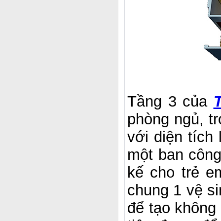
Tầng 3 của
T
phòng ngủ, t
với diện tích
một ban công
kế cho trẻ e
chung 1 vệ si
để tạo không