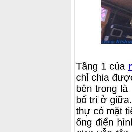
Tầng 1 của
chỉ chia đượ
bên trong là
bố trí ở giữa
thự có mặt t
ống điển hìn