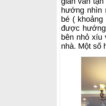
gian vẫn tận
hướng nhìn 
bé ( khoảng
được hướng 
bên nhỏ xíu 
nhà. Một số 