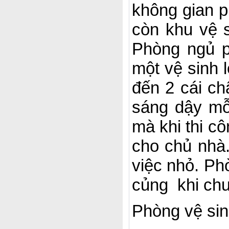
không gian p
còn khu vệ s
Phòng ngủ p
một vệ sinh 
đến 2 cái ch
sáng dậy mỗ
mà khi thi cô
cho chủ nhà
việc nhỏ. Phò
củng khi ch
Phòng vệ sin