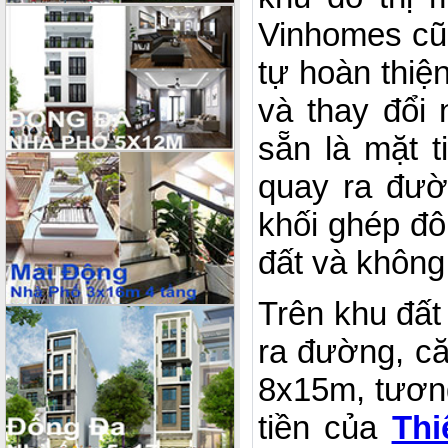
Vinhomes cũ
tự hoàn thiệ
và thay đổi
sẵn là mặt 
quay ra đườ
khối ghép đôi
đất và không
Trên khu đất
ra đường, că
8x15m, tươn
tiền của
Thi