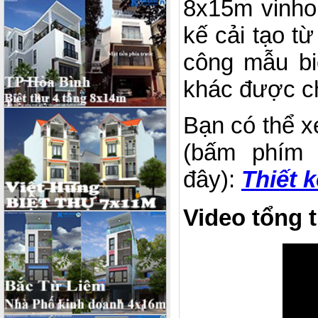
8x15m vinho
kế cải tạo từ
công mẫu biệ
khác được ch
Bạn có thể x
(bấm phím 
đây):
Thiết 
Video tổng t