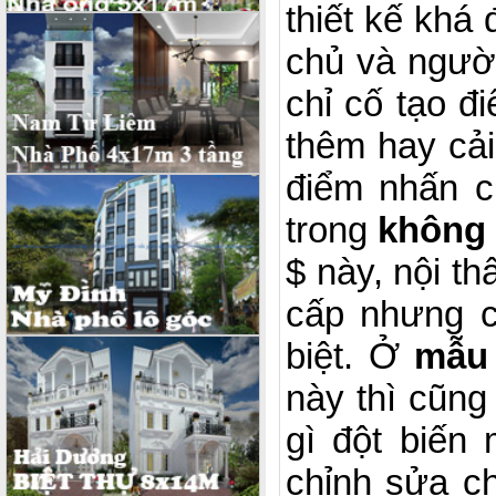
thiết kế khá
chủ và người
chỉ cố tạo đ
thêm hay cả
điểm nhấn 
trong
không 
$ này, nội t
cấp nhưng c
biệt. Ở
mẫu 
này thì cũng
gì đột biến
chỉnh sửa c