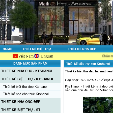
HOME
THIẾT KẾ BIỆT THỰ
THIẾT KẾ NHÀ ĐẸP
Việt Nam
English
Chào mừng bạn đến
DANH MỤC SẢN PHẨM
Thiết kế biệt thự-đep-Ktshanoi
THIẾT KẾ NHÀ PHỐ - KTSHANOI
Thiết kế biệt thự đẹp hai mặt ti
THIẾT KẾ BIỆT THỰ - KTSHANOI
Cập nhật: 11/23/2021 - Số lượt 
Kts Hanoi - Thiết kế nhà đẹp bi
Thiết kế biệt thự-đep-Ktshanoi
sẵn của chủ đầu tư, do Viber home
Thiết kế nhà cho thuê-Ktshanoi
THIẾT KẾ NHÀ ỐNG ĐẸP
THIẾT KẾ BIỆT THỰ - ST