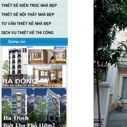
THIẾT KẾ KIẾN TRÚC NHÀ ĐẸP
THIẾT KẾ NỘI THẤT NHÀ ĐẸP
TƯ VẤN THIẾT KẾ NHÀ ĐẸP
DỊCH VỤ THIẾT KẾ THI CÔNG
Quảng cáo