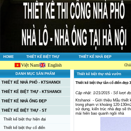
HOME
THIẾT KẾ BIỆT THỰ
THIẾT KẾ NHÀ ĐẸP
Việt Nam
English
Chào mừng bạ
DANH MỤC SẢN PHẨM
Thiết kế biệt thự nhà vườn
THIẾT KẾ NHÀ PHỐ - KTSHANOI
Thiết kế biệt thự tân cổ điển đẹp 
THIẾT KẾ BIỆT THỰ - KTSHANOI
Cập nhật: 1/21/2015 - Số lượt đ
Ktshanoi - Giới thiệu Mẫu thiết
THIẾT KẾ NHÀ ỐNG ĐẸP
trong phạm vi khoảng 120-130m2 
sử dụng, kiến trúc nhà đẹp sẽ t
THIẾT KẾ BIỆT THỰ - ST
mái hiên bao quanh ngôi nhà
Thiết kế biệt thự hiện đại
Thiết kế biệt thự cổ điển