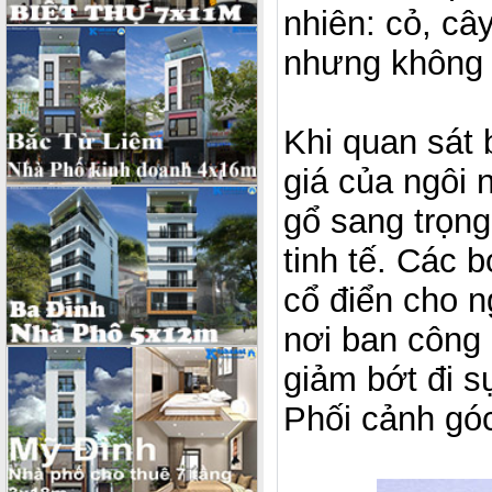
nhiên: cỏ, câ
nhưng không 
Khi quan sát 
giá của ngôi 
gổ sang trọng
tinh tế. Các 
cổ điển cho n
nơi ban công
giảm bớt đi s
Phối cảnh góc