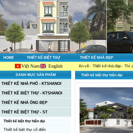
HOME
THIẾT KẾ BIỆT THỰ
THIẾT KẾ NHÀ ĐẸP
Việt Nam
English
ebsite Ktshanoi.net, công ty chuyên về : Thiết kế nhà đẹp - Thi công nhà đ
DANH MỤC SẢN PHẨM
Thiết kế biệt thự hiện đại
THIẾT KẾ NHÀ PHỐ - KTSHANOI
THIẾT KẾ BIỆT THỰ - KTSHANOI
THIẾT KẾ NHÀ ỐNG ĐẸP
THIẾT KẾ BIỆT THỰ - ST
Thiết kế biệt thự hiện đại
Thiết kế biệt thự cổ điển