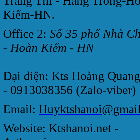
Tràng Thi - Hàng Trống-H
Kiếm-HN.
Office 2:
Số 35 phố Nhà C
- Hoàn Kiếm - HN
Đại diện: Kts Hoàng Quan
- 0913038356 (Zalo-viber)
Email:
Huyktshanoi@gmai
Website: Ktshanoi.net -