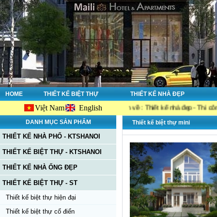
HOME
THIẾT KẾ BIỆT THỰ
THIẾT KẾ NHÀ ĐẸP
Việt Nam
English
site Ktshanoi.net, công ty chuyên về : Thiết kế nhà đẹp - Thi công nhà đẹp
DANH MỤC SẢN PHẨM
Thiết kế biệt thự mini
THIẾT KẾ NHÀ PHỐ - KTSHANOI
THIẾT KẾ BIỆT THỰ - KTSHANOI
THIẾT KẾ NHÀ ỐNG ĐẸP
THIẾT KẾ BIỆT THỰ - ST
Thiết kế biệt thự hiện đại
Thiết kế biệt thự cổ điển