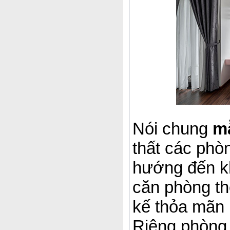
Nói chung
m
thất các phò
hướng đến kh
căn phòng th
kế thỏa mãn 
Riêng phòng 