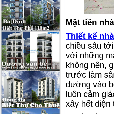
Mặt tiền nh
Thiết kế nh
chiều sâu tới
với những mẫ
không nên, gi
trước làm sâ
đường vào b
luôn cảm giá
xây hết diện 