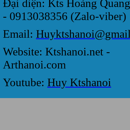
Đại diện: Kts Hoàng Quan
- 0913038356 (Zalo-viber)
Email:
Huyktshanoi@gmai
Website: Ktshanoi.net -
Arthanoi.com
Youtube:
Huy Ktshanoi