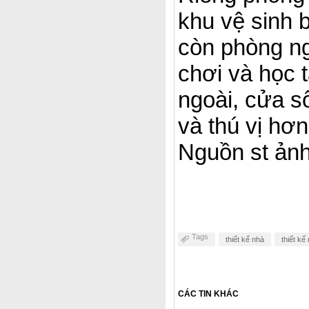
khu vệ sinh 
còn phòng ng
chơi và học 
ngoài, cửa s
và thú vị hơn
Nguồn st ản
Tags
thiết kế nhà
thiết kế
CÁC TIN KHÁC