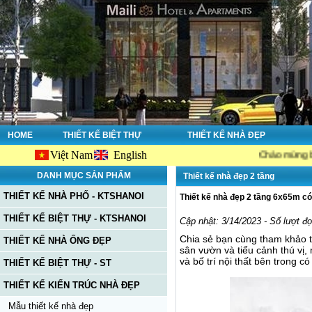
HOME
THIẾT KẾ BIỆT THỰ
THIẾT KẾ NHÀ ĐẸP
Việt Nam
English
Chào mừng bạn đến với
DANH MỤC SẢN PHẨM
Thiết kế nhà đẹp 2 tầng
THIẾT KẾ NHÀ PHỐ - KTSHANOI
Thiết kế nhà đẹp 2 tầng 6x65m c
THIẾT KẾ BIỆT THỰ - KTSHANOI
Cập nhật: 3/14/2023 - Số lượt đ
Chia sẻ bạn cùng tham khảo t
THIẾT KẾ NHÀ ỐNG ĐẸP
sân vườn và tiểu cảnh thú vị
và bố trí nội thất bên trong 
THIẾT KẾ BIỆT THỰ - ST
THIẾT KẾ KIẾN TRÚC NHÀ ĐẸP
Mẫu thiết kế nhà đẹp