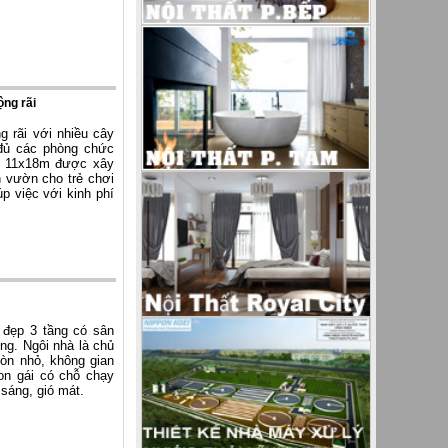
ộng rãi
g rãi với nhiều cây
đủ các phòng chức
ớc 11x18m được xây
 vườn cho trẻ chơi
p việc với kinh phí
à đẹp 3 tầng có sân
ng. Ngôi nhà là chủ
còn nhỏ, không gian
on gái có chỗ chạy
sáng, gió mát.