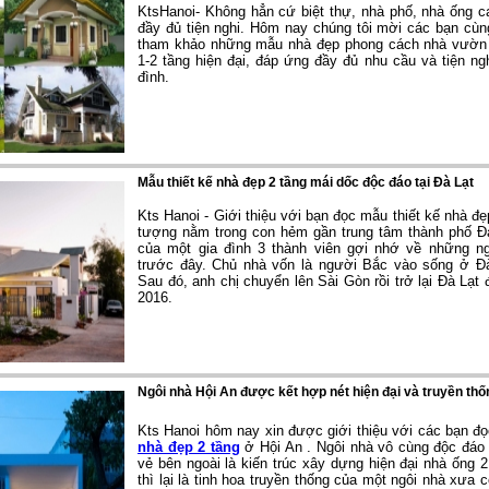
KtsHanoi- Không hẳn cứ biệt thự, nhà phố, nhà ống c
đầy đủ tiện nghi. Hôm nay chúng tôi mời các bạn cù
tham khảo những mẫu nhà đẹp phong cách nhà vườn g
1-2 tầng hiện đại, đáp ứng đầy đủ nhu cầu và tiện ngh
đình.
Mẫu thiết kế nhà đẹp 2 tầng mái dốc độc đáo tại Đà Lạt
Kts Hanoi - Giới thiệu với bạn đọc mẫu thiết kế nhà đ
tượng n
ằm trong con hẻm gần trung tâm thành phố Đà
của một gia đình 3 thành viên gợi nhớ về những n
trước đây. Chủ nhà vốn là người Bắc vào sống ở Đ
Sau đó, anh chị chuyển lên Sài Gòn rồi trở lại Đà Lạt
2016.
Ngôi nhà Hội An được kết hợp nét hiện đại và truyền thố
Kts Hanoi hôm nay xin được giới thiệu với các bạn đ
nhà đẹp 2 tầng
ở Hội An . Ngôi nhà vô cùng độc đáo n
vẻ bên ngoài là kiến trúc xây dựng hiện đại nhà ống 2
thì lại là tinh hoa truyền thống của một ngôi nhà xưa