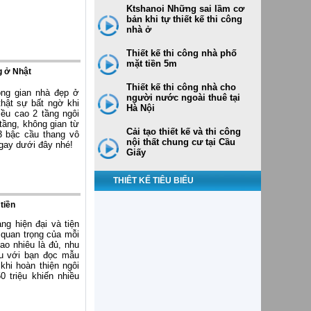
Ktshanoi Những sai lầm cơ
bản khi tự thiết kế thi công
nhà ở
Thiết kế thi công nhà phố
mặt tiền 5m
g ở Nhật
Thiết kế thi công nhà cho
ông gian nhà đẹp ở
người nước ngoài thuê tại
thật sự bất ngờ khi
Hà Nội
iều cao 2 tầng ngôi
tầng, không gian từ
Cải tạo thiết kế và thi công
3 bậc cầu thang vô
nội thất chung cư tại Cầu
gay dưới đây nhé!
Giấy
THIÊT KẾ TIÊU BIỂU
tiền
ng hiện đại và tiện
ề quan trọng của mỗi
ao nhiêu là đủ, nhu
iệu với bạn đọc mẫu
khi hoàn thiện ngôi
 triệu khiến nhiều
Thiết kế nhà ống 6 tầng 5x17m