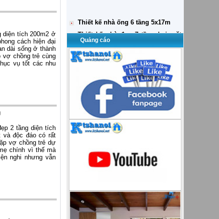
Thiết kế nhà đẹp 7 tầng hai mặt
tiền
Thiết kế nhà ống 5x16m 4 tầng
Thiết kế biệt thự cho thuê văn
g diện tích 200m2 ở
phòng và căn hộ
Quảng cáo
phong cách hiện đại
an dài sống ở thành
Thiết kế biệt thự 7x18m Thái Bình
p vợ chồng trẻ cùng
phục vụ tốt các nhu
g
ẹp 2 tầng diện tích
 và độc đáo có rất
cặp vợ chồng trẻ dự
 mẹ chính vì thế mà
iện nghi nhưng vẫn