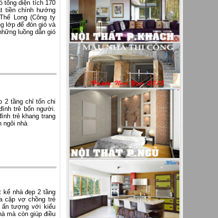
ó tổng diện tích 170
t tiền chính hướng
Thế Long (Công ty
ng lớp để đón gió và
những luồng dẫn gió
 2 tầng chỉ tốn chi
đình trẻ bốn người.
ình trẻ khang trang
n ngôi nhà
t kế nhà đẹp 2 tầng
a cặp vợ chồng trẻ
 ấn tượng với k
iểu
hà mà còn giúp điều