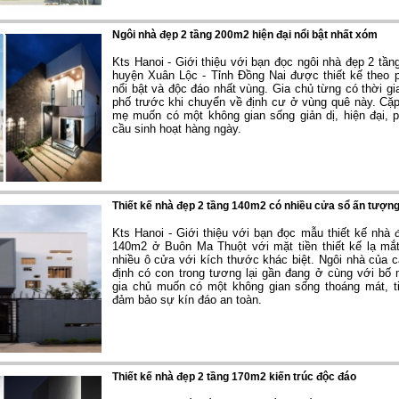
Ngôi nhà đẹp 2 tầng 200m2 hiện đại nổi bật nhất xóm
Kts Hanoi - Giới thiệu với bạn đọc ngôi nhà đẹp 2 tần
huyện Xuân Lộc - Tỉnh Đồng Nai được thiết kế theo 
nổi bật và độc đáo nhất vùng. Gia chủ từng có thời gi
phố trước khi chuyển về định cư ở vùng quê này. Cặ
mẹ muốn có một không gian sống giản dị, hiện đại, 
cầu sinh hoạt hàng ngày.
Thiết kế nhà đẹp 2 tầng 140m2 có nhiều cửa sổ ấn tượn
Kts Hanoi - Giới thiệu với bạn đọc mẫu thiết kế nhà đ
140m2 ở Buôn Ma Thuột với mặt tiền thiết kế lạ mắt
nhiều ô cửa với kích thước khác biệt. Ngôi nhà của 
định có con trong tương lại gần đang ở cùng với bố
gia chủ muốn có một không gian sống thoáng mát, t
đảm bảo sự kín đáo an toàn.
Thiết kế nhà đẹp 2 tầng 170m2 kiến trúc độc đáo