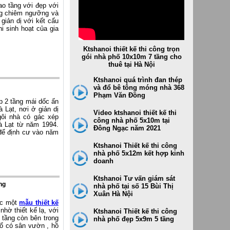
Thi công dự án cho Tiger bear 1
ao tầng với đẹp với
ng chiêm ngưỡng và
ktshanoi thiết kế và Thi công dự
iản dị với kết cấu
án cho Tiger bear 2
i sinh hoạt của gia
Thi công dự án cho Tiger bear -
các công trình, hạng mục khác
Ktshanoi thiết kế thi công trọn
gói nhà phố 10x10m 7 tầng cho
thuê tại Hà Nội
Ktshanoi quá trình đan thép
và đổ bê tông móng nhà 368
Phạm Văn Đồng
ẹp 2 tầng mái dốc ấn
 Lạt, nơi ở giản dị
Video ktshanoi thiết kế thi
gôi nhà có gác xép
công nhà phố 5x10m tại
à Lạt từ năm 1994.
Đông Ngạc năm 2021
 để định cư vào năm
Ktshanoi Thiết kế thi công
nhà phố 5x12m kết hợp kinh
doanh
Ktshanoi Tư vấn giám sát
ng
nhà phố tại số 15 Bùi Thị
Xuân Hà Nội
ọc một
mẫu thiết kế
hờ thiết kế lạ, với
Ktshanoi Thiết kế thi công
 tầng còn bên trong
nhà phố đẹp 5x9m 5 tầng
 cổ có sân vườn , hồ