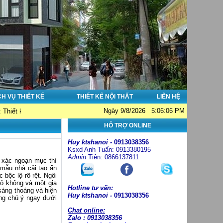
CH VỤ THIẾT KẾ
THIẾT KẾ NỘI THẤT
LIÊN HỆ
Ngày 9/8/2026 5:06:06 PM
à đẹp - Thi công nhà đẹp - Tư vấn giám sát. Hotline: 0913038356; Email: hu
HỖ TRỢ ONLINE
Huy ktshanoi -
0913038356
Ksxd Anh Tuấn: 0913380195
Admin
Tiên: 0866137811
t xác ngoạn mục thì
 mẫu nhà cải tạo ấn
 bộc lộ rõ rệt. Ngôi
bỏ không và một gia
Hotline tư vấn:
 sáng thoáng và hiện
Huy ktshanoi -
0913038356
ng chú ý ngay dưới
Chat online:
Zalo : 0913038356