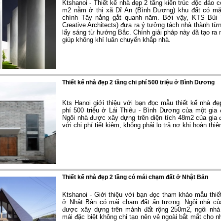
Ktshanoi - Thiết kế nhà đẹp 2 tầng kiến trúc độc đáo c
m2 nằm ở thị xã Dĩ An (Bình Dương) khu đất có mặ
chính Tây
nắng gắt quanh năm. Bởi vậy, KTS Bùi 
Creative Architects) đưa ra ý tưởng tách nhà thành từ
lấy sáng từ hướng Bắc. Chính giải pháp này đã tạo ra 
giúp không khí luân chuyển khắp nhà.
Thiết kế nhà đẹp 2 tầng chi phí 500 triệu ở Bình Dương
Kts Hanoi giới thiệu với bạn đọc mẫu thiết kế nhà đẹp
phí 500 triệu ở Lái Thiêu - Bình Dương của một gia 
Ngôi nhà được xây dựng trên diện tích 48m2 của gia đ
với chi phí tiết kiệm, không phải lo trả nợ khi hoàn thiệ
Thiết kế nhà đẹp 2 tầng có mái chạm đất ở Nhật Bản
Ktshanoi - Giới thiệu với bạn đọc tham khảo mẫu thiế
ở Nhật Bản có mái chạm đất ấn tượng. Ngôi nhà củ
được xây dựng trên mảnh đất rộng 250m2, ngôi nhà
mái đặc biệt không chỉ tạo nên vẻ ngoài bắt mắt cho n