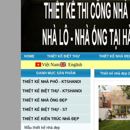
HOME
THIẾT KẾ BIỆT THỰ
THIẾT KẾ NHÀ ĐẸ
Việt Nam
English
C
DANH MỤC SẢN PHẨM
Thiết kế nhà đẹp 2
THIẾT KẾ NHÀ PHỐ - KTSHANOI
THIẾT KẾ BIỆT THỰ - KTSHANOI
THIẾT KẾ NHÀ ỐNG ĐẸP
THIẾT KẾ BIỆT THỰ - ST
THIẾT KẾ KIẾN TRÚC NHÀ ĐẸP
Mẫu thiết kế nhà đẹp