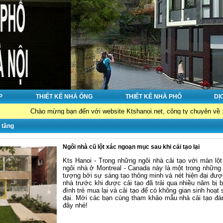
P
THIẾT KẾ NHÀ ỐNG
THIẾT KẾ NHÀ PHỐ
DỊ
hào mừng bạn đến với website Ktshanoi.net, công ty chuyên về : Thiết kế nh
 tầng
Ngôi nhà cũ lột xác ngoạn mục sau khi cải tạo lại
Kts Hanoi - Trong những ngôi nhà cải tạo với màn lộ
ngôi nhà ở Montreal - Canada này là một trong những
tượng bởi sự sáng tạo thông minh và nét hiện đại được
nhà trước khi được cải tạo đã trải qua nhiều năm bị 
đình trẻ mua lại và cải tạo để có không gian sinh hoạt
đại. Mời các bạn cùng tham khảo mẫu nhà cải tạo đá
đây nhé!