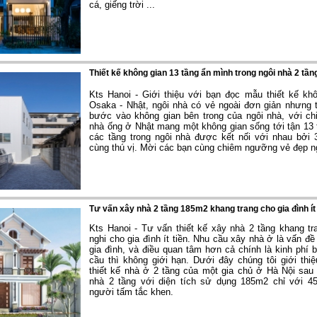
cá, giếng trời ...
Thiết kế không gian 13 tầng ẩn mình trong ngôi nhà 2 tần
Kts Hanoi - Giới thiệu với bạn đọc mẫu thiết kế kh
Osaka - Nhật, ngôi nhà có vẻ ngoài đơn giản nhưng 
bước vào không gian bên trong của ngôi nhà, với ch
nhà ống ở Nhật mang một không gian sống tới tận 13 
các tầng trong ngôi nhà được kết nối với nhau bởi 
cùng thú vị. Mời các bạn cùng chiêm ngưỡng vẻ đẹp n
Tư vấn xây nhà 2 tầng 185m2 khang trang cho gia đình ít 
Kts Hanoi - Tư vấn thiết kế xây nhà 2 tầng khang tra
nghi cho gia đình ít tiền. Nhu cầu xây nhà ở là vấn đ
gia đình, và điều quan tâm hơn cả chính là kinh phí b
cầu thì không giới hạn. Dưới đây chúng tôi giới th
thiết kế nhà ở 2 tầng của một gia chủ ở Hà Nội sau 
nhà 2 tầng với diện tích sử dụng 185m2 chỉ với 450
người tấm tắc khen.