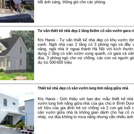
tiết ánh sáng, thông gió cho các phòng.
Tư vấn thiết kế nhà đẹp 2 tầng 8x8m có sân vườn gara r
Kts Hanoi - Tư vấn thiết kế nhà đẹp có khu vườn rộn
xanh. Ngôi nhà cao 2 tầng có 3 phòng ngủ và đầy 
năng, ngôi nhà ở ngoại thành Hà Nội với kích thư
dựng 2 tầng có sân vườn xung quanh, có gara và sân
đùa, 3 phòng ngủ cho vợ chồng, các con và người giú
dự trù 500-600 triệu
Thiết kế nhà đẹp có sân vườn lung linh nắng giữa nhà
Kts Hanoi - Giới thiệu với bạn đọc mẫu thiết kế nh
vườn lung linh nắng giữa nhà của gia chủ ở Bình Dươ
sở hữu của gia đình trẻ vợ chồng và 2 con gái tuổi 
sân vườn giữa nhà là không gian dành cho h
ai cô c
nhảy, vui đùa không lo mưa nắng nhưng vẫn nhiều ánh 