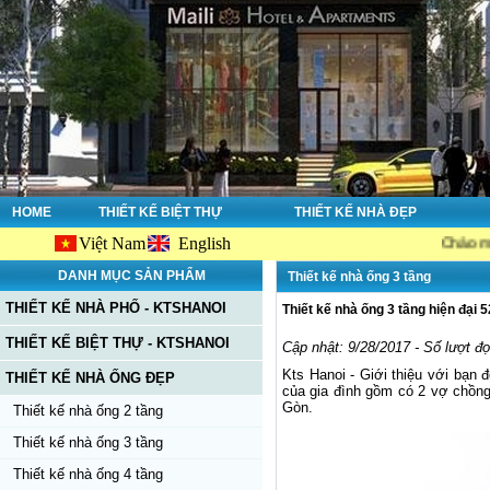
HOME
THIẾT KẾ BIỆT THỰ
THIẾT KẾ NHÀ ĐẸP
Việt Nam
English
Chào mừng bạn đế
DANH MỤC SẢN PHẨM
Thiết kế nhà ống 3 tầng
THIẾT KẾ NHÀ PHỐ - KTSHANOI
Thiết kế nhà ống 3 tầng hiện đại 5
THIẾT KẾ BIỆT THỰ - KTSHANOI
Cập nhật: 9/28/2017 - Số lượt đ
Kts Hanoi - Giới thiệu với bạn 
THIẾT KẾ NHÀ ỐNG ĐẸP
của gia đình gồm có 2 vợ chồng
Gòn.
Thiết kế nhà ống 2 tầng
Thiết kế nhà ống 3 tầng
Thiết kế nhà ống 4 tầng