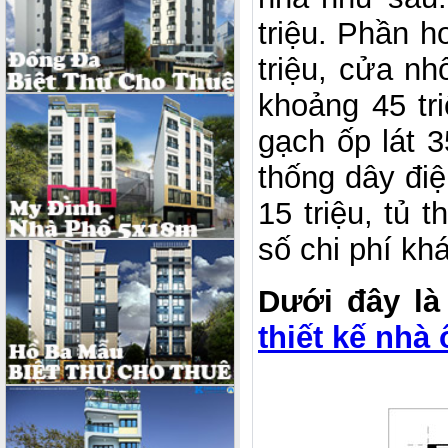
triệu. Phần 
triệu, cửa nh
khoảng 45 tr
gạch ốp lát 3
thống dây điệ
15 triệu, tủ 
số chi phí k
Dưới đây là
thiết kế nhà