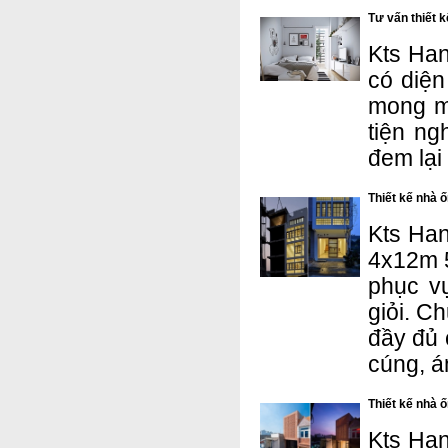
Tư vấn thiết 
Kts Han
có diện
mong m
tiện ng
đem lại
Thiết kế nhà 
Kts Han
4x12m 5
phục vụ
giỏi. C
đầy đủ 
cúng, á
Thiết kế nhà 
Kts Han