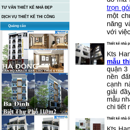
trọn gó
TƯ VẤN THIẾT KẾ NHÀ ĐẸP
một chú
DỊCH VỤ THIẾT KẾ THI CÔNG
năng v
Quảng cáo
với việ
Thiết kế nhà 
Kts Han
mẫu th
quận 3 
nề
n đấ
cạnh n
giải đầ
mẫu nhà
chi tiết
Thiết kế nhà 
Kts Han