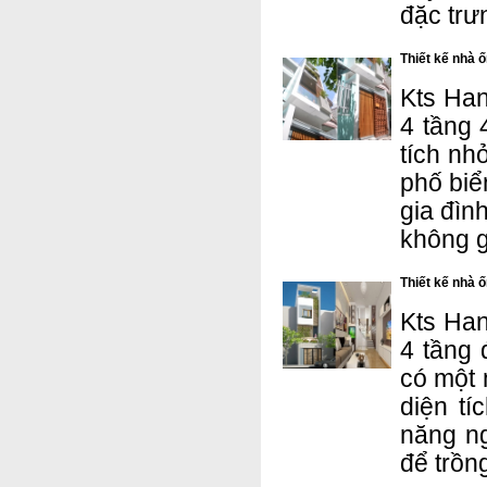
đặc trư
Thiết kế nhà 
Kts Han
4 tầng 
tích nh
phố biể
gia đìn
không g
Thiết kế nhà 
Kts Han
4 tầng 
có một 
diện t
năng ng
để trồn