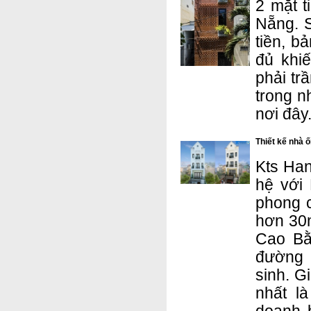
2 mặt t
Nẵng. S
tiền, b
đủ khi
phải tr
trong n
nơi đây
Thiết kế nhà 
Kts Han
hệ với
phong c
hơn 30m
Cao Bằ
đường 
sinh. G
nhất l