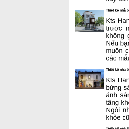
Thiết kế nhà ố
Kts Han
trước 
không 
Nếu bạn
muốn c
các mẫu
Thiết kế nhà 
Kts Han
bừng sá
ánh sá
tầng kh
Ngôi nh
khỏe cũ