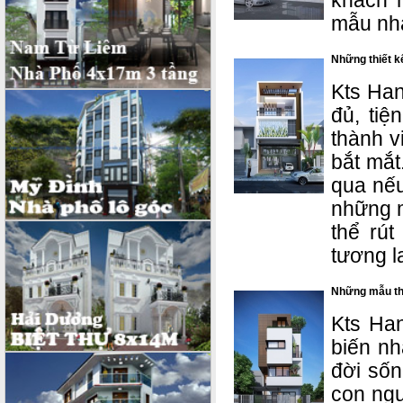
khách h
mẫu nha
Những thiết kê
Kts Han
đủ, tiê
thành v
bắt mắt
qua nếu
những m
thể rú
tương la
Những mẫu thiê
Kts Ha
biến nh
đời số
con ngươ