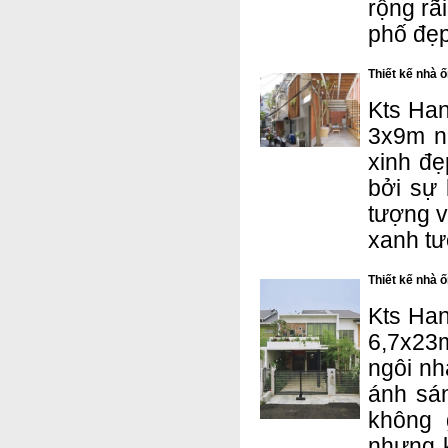
rộng rã
phố đẹp
Thiết kế nhà 
Kts Han
3x9m n
xinh đẹ
bởi sự 
tượng v
xanh tư
Thiết kế nhà 
Kts Han
6,7x23m
ngôi nh
ánh sá
không 
nhưng 