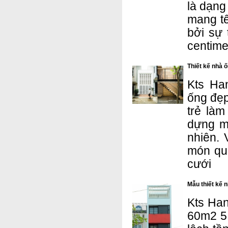
là dạng
mang tê
bởi sự 
centime
Thiết kế nhà 
Kts Han
ống đẹp
trẻ là
dựng mộ
nhiên. 
món qu
cưới
Mẫu thiết kế 
Kts Han
60m2 5 