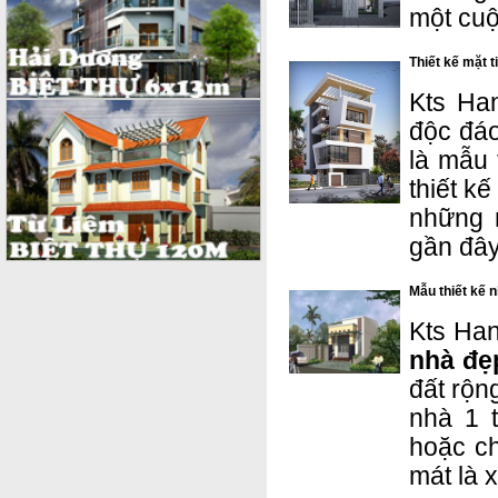
một cuô
Thiết kế mặt 
Kts Ha
độc đá
là mẫu
thiết k
những m
gần đây
Mẫu thiết kế n
Kts Hano
nhà đẹ
đất rộn
nhà 1 
hoặc c
mát là 