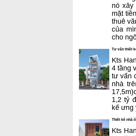
nó xây
mặt tiề
thuê vă
của mì
cho ngô
Tư vấn thiết k
Kts Han
4 tầng 
tư vấn 
nhà trê
17,5m)c
1,2 tỷ
kế ưng 
Thiết kế nhà 
Kts Han