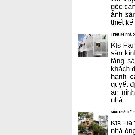
góc cạn
ánh sán
thiết kế
Thiết kế nhà 
Kts Han
sàn kín
tầng s
khách d
hành c
quyết đ
an ninh
nhà.
Mẫu thiết kế 
Kts Han
nhà ốn