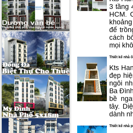
3 tầng 
HCM. C
khoảng 
để trồn
cách bố
mọi khô
Thiết kế nhà 
Kts Han
đẹp hiệ
ngôi n
Ba Đình
bề nga
tây.
Diệ
dành nh
Thiết kế nhà 