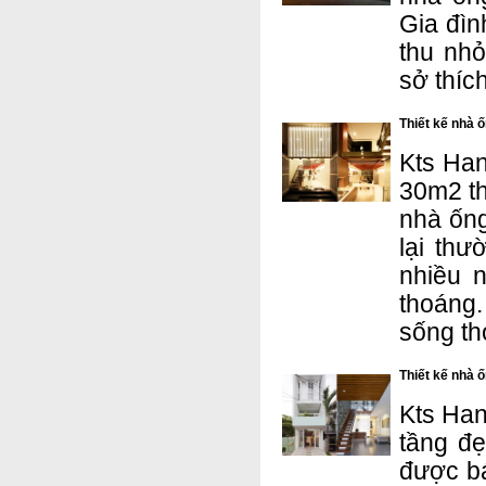
Gia đìn
thu nhỏ
sở thíc
Thiết kế nhà 
Kts Han
30m2 th
nhà ống
lại thư
nhiều 
thoáng
sống th
Thiết kế nhà 
Kts Han
tầng đ
được b