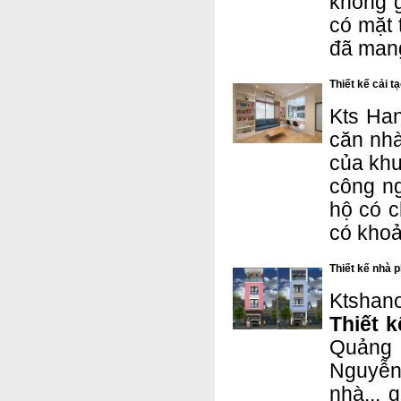
không g
có mặt 
đã mang
Thiết kế cải 
Kts Han
căn nhà
của khu
công n
hộ có c
có khoả
Thiết kế nhà 
Ktshano
Thiết 
Quảng
Nguyễn
nhà... 