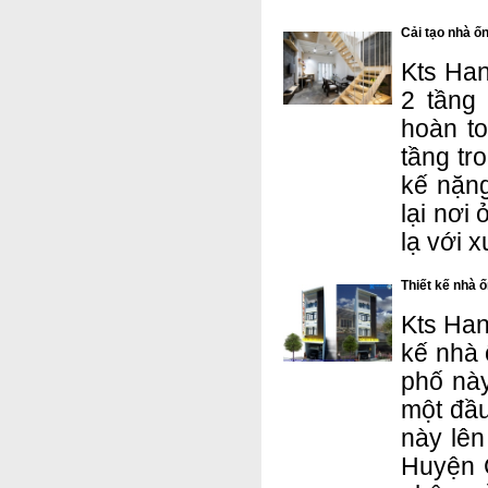
Cải tạo nhà ố
Kts Han
2 tầng
hoàn to
tầng tr
kế nặng
lại nơi
lạ với 
Thiết kế nhà 
Kts Hano
kế nhà 
phố này
một đầu
này lê
Huyện 