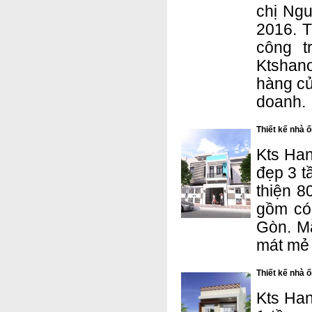
chị Ngu
2016. T
công t
Ktshan
hàng củ
doanh.
Thiết kế nhà ố
Kts Han
đẹp 3 t
thiện 8
gồm có 
Gòn. M
mát mẻ 
Thiết kế nhà ố
Kts Han