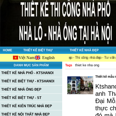
HOME
THIẾT KẾ BIỆT THỰ
THIẾT KẾ NHÀ ĐẸP
Việt Nam
English
ông ty chuyên về : Thiết kế nhà đẹp - Thi công nhà đẹp - Tư vấn giám sát. 
thiet ke nha ong
DANH MỤC SẢN PHẨM
Tags
THIẾT KẾ NHÀ PHỐ - KTSHANOI
Thiết kế mẫu 
THIẾT KẾ BIỆT THỰ - KTSHANOI
Ktshano
THIẾT KẾ NHÀ ỐNG ĐẸP
anh Th
THIẾT KẾ BIỆT THỰ - ST
Đại Mỗ
THIẾT KẾ KIẾN TRÚC NHÀ ĐẸP
thực c
đó mà K
THIẾT KẾ NỘI THẤT NHÀ ĐẸP