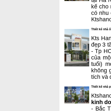
tại Hà 
kế cho 
có nhu 
Ktshano
Thiết kế nhà ố
Kts Han
đẹp 3 t
- Tp HC
của một
tuổi)
m
không g
tích và
Thiết kế nhà 
Ktshan
kinh d
- Bắc 