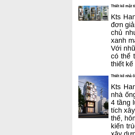
Thiết kế mặt
Kts Han
đơn giả
chủ nh
xanh ma
Với như
có thể
thiết kê
Thiết kế nhà 
Kts Han
nhà ống
4 tầng l
tích xâ
thế, hô
kiến tr
xây dựn