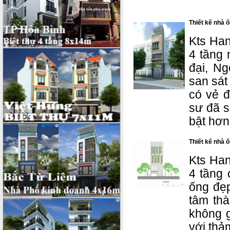
Thiết kế nhà ố
Kts Han
4 tầng 
đại, N
san sát
có vẻ đ
sư đã s
bật hơn
Thiết kế nhà 
Kts Han
4 tầng 
ống đẹp
tâm th
không g
với thả