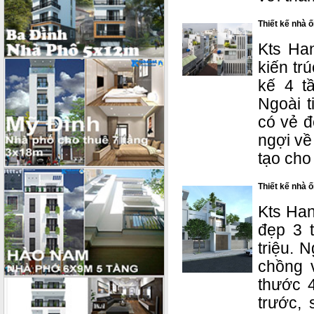
Thiết kế nhà 
Kts Ha
kiến tr
kế 4 t
Ngoài t
có vẻ đ
ngợi về
tạo cho
Thiết kế nhà 
Kts Han
đẹp 3 
triệu. 
chồng 
thước
trước,