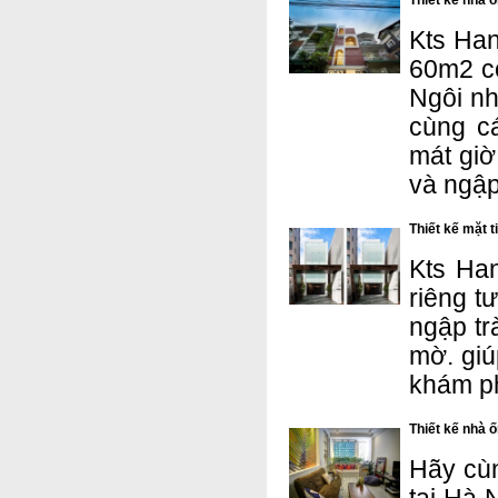
Thiết kế nhà 
Kts Han
60m2 có
Ngôi nh
cùng c
mát giờ 
và ngập
Thiết kế mặt 
Kts Ha
riêng t
ngập tr
mờ. giú
khám ph
Thiết kế nhà 
Hãy cù