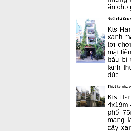
ăn cho 
Ngôi nhà ống 
Kts Han
xanh má
tới chơ
mặt tiề
bầu bí 
lành th
đúc.
Thiết kế nhà 
Kts Han
4x19m 4
phố 76
mang lạ
cây xa