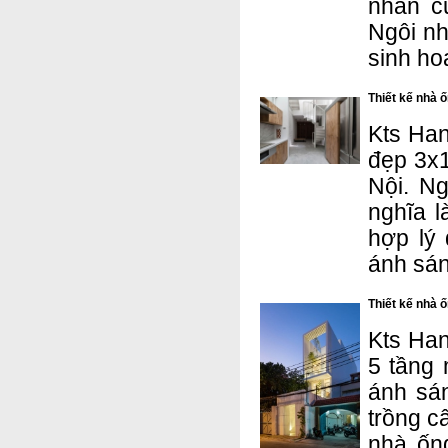
nhân c
Ngôi nh
sinh ho
Thiết kế nhà 
Kts Han
đẹp 3x1
Nội. N
nghĩa l
hợp lý 
ánh sán
Thiết kế nhà 
Kts Han
5 tầng
ánh sá
trồng c
nhà ống