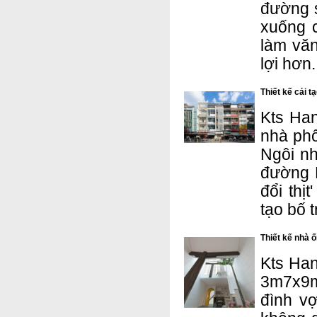
đường s
xuống c
làm văn
lợi hơn.
Thiết kế cải 
Kts Han
nhà phố
Ngôi nh
đường 
đổi thị
tạo bố t
Thiết kế nhà 
Kts Han
3m7x9m
đình v