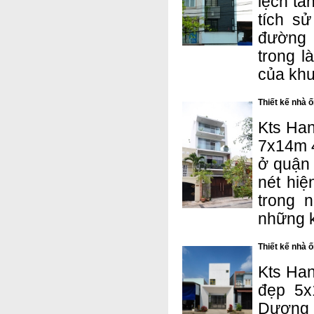
lệch tần
tích s
đường n
trong l
của khu
Thiết kế nhà 
Kts Han
7x14m 4
ở quận 
nét hiệ
trong 
những 
Thiết kế nhà 
Kts Han
đẹp 5x
Dương d