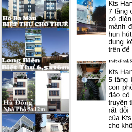
Kts Han
7 tầng 
có diệ
mảnh đấ
hun hút
dụng kế
trên để 
Thiết kế nhà ố
Kts Han
5 tầng 
con phố
đáo có 
truyền 
rất đỗi
của Kts
cho khô