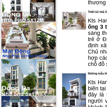
thượng 
Thiết kế nhà 
Kts Han
ống 3 
sáng th
trẻ ở 
định xâ
Chủ nhâ
hợp các
chỗ đỗ 
Những mẫu thiê
Kts Hano
biến ta
đây là 
người v