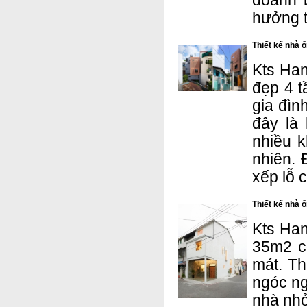
doanh 
hưởng 
Thiết kế nhà 
Kts Han
đẹp 4 t
gia đìn
đây là 
nhiều k
nhiên. 
xếp lỗ 
Thiết kế nhà 
Kts Han
35m2 c
mát. Th
ngóc ng
nhà nhỏ