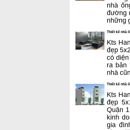
nhà ốn
đường 
những g
Thiết kế nhà 
Kts Han
đẹp 5x2
có diện
ra bản 
nhà cũn
Thiết kế nhà 
Kts Han
đẹp 5x
Quận 1,
kinh do
gia đìn