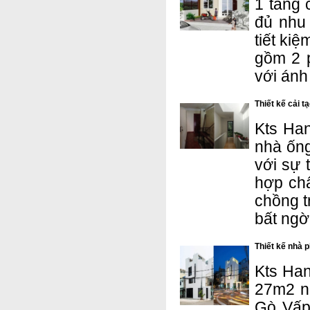
1 tầng 
đủ nhu 
tiết ki
gồm 2 p
với ánh
Thiết kế cải 
Kts Han
nhà ống
với sự 
hợp chấ
chồng t
bất ngờ
Thiết kế nhà p
Kts Han
27m2 n
Gò Vấp