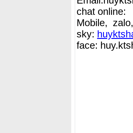
Email:huykt
chat online:
Mobile, zalo
sky:
huyktsh
face: huy.kts