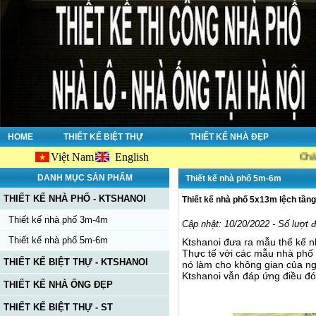
HOME
THIẾT KẾ BIỆT THỰ
THIẾT KẾ NHÀ ĐẸP
Việt Nam
English
Chào mừng bạ
DANH MỤC SẢN PHẨM
Thiết kế nhà phố 5m-6m
THIẾT KẾ NHÀ PHỐ - KTSHANOI
Thiết kế nhà phố 5x13m lệch tầng
Thiết kế nhà phố 3m-4m
Cập nhật: 10/20/2022 - Số lượt 
Thiết kế nhà phố 5m-6m
Ktshanoi đưa ra mẫu thế kế n
Thực tế với các mẫu nhà phố n
THIẾT KẾ BIỆT THỰ - KTSHANOI
nó làm cho không gian của ngô
Ktshanoi vẫn đáp ứng điều đó
THIẾT KẾ NHÀ ỐNG ĐẸP
THIẾT KẾ BIỆT THỰ - ST