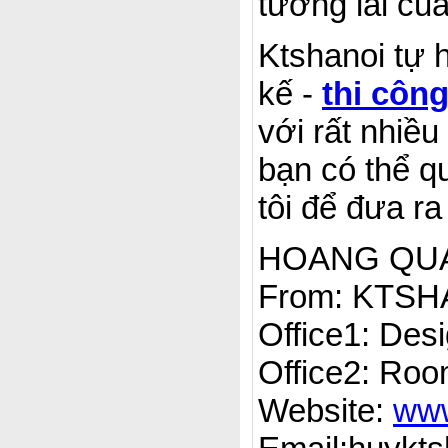
tương lai củ
Ktshanoi tự h
kế -
thi công
với rất nhiều
bạn có thể q
tôi để đưa r
HOANG QUAN
From: KTSH
Office1: Des
Office2: Ro
Website:
www