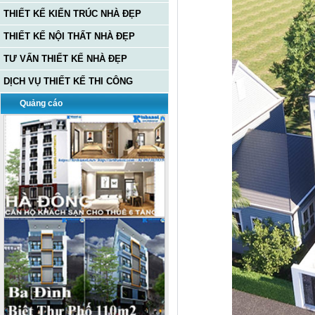
THIẾT KẾ KIẾN TRÚC NHÀ ĐẸP
THIẾT KẾ NỘI THẤT NHÀ ĐẸP
TƯ VẤN THIẾT KẾ NHÀ ĐẸP
DỊCH VỤ THIẾT KẾ THI CÔNG
Quảng cáo