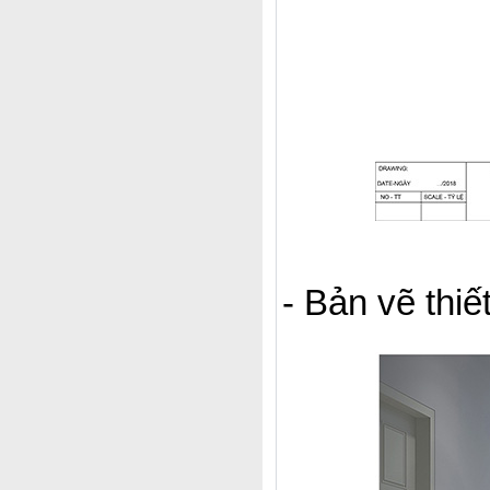
- Bản vẽ thiế