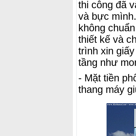
thi công đã 
và bực mình.
không chuẩn (
thiết kế và c
trình xin giấ
tầng như mo
- Mặt tiền p
thang máy g