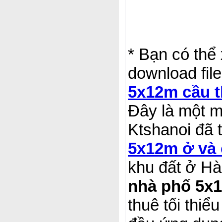
* Bạn có thể
download file
5x12m cầu t
Đây là một m
Ktshanoi đã 
5x12m ở và 
khu đất ở Hà
nhà phố 5x
thuê tối thiể