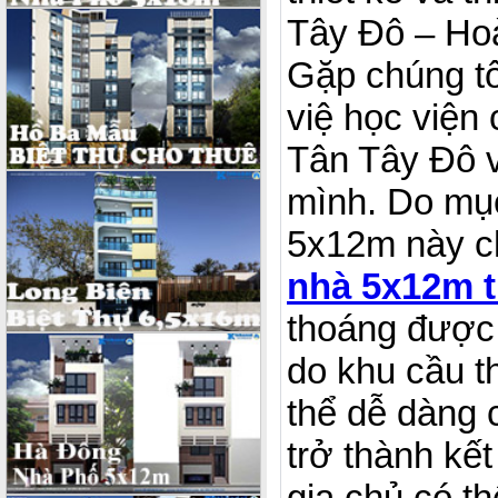
Tây Đô – Ho
Gặp chúng tô
việ học viện 
Tân Tây Đô v
mình. Do mục
5x12m này ch
nhà 5x12m 
thoáng được 
do khu cầu t
thể dễ dàng c
trở thành kế
gia chủ có t