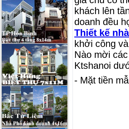
khách lên tầ
doanh đều hợ
Thiết kế nh
khởi công và
Nào mời các 
Ktshanoi dướ
- Mặt tiền m