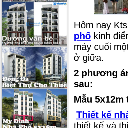
Hôm nay Ktsh
phố
kinh điể
máy cuối mộ
ở giữa.
2 phương án
sau:
Mẫu 5x12m t
Thiết kế n
thiết kế và t