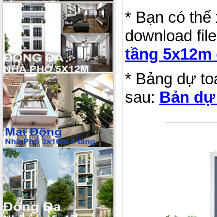
* Bạn có thể
download file
tầng 5x12m 
* Bảng dự to
sau:
Bản dự 