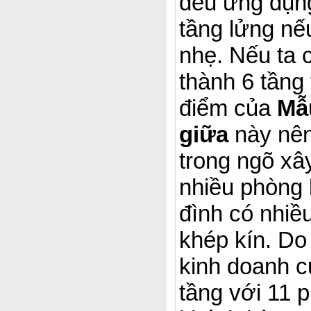
đều ứng dụn
tầng lửng nế
nhẹ. Nếu ta 
thành 6 tầng
điểm của
Mẫ
giữa
này nên
trong ngõ xâ
nhiều phòng 
đình có nhiề
khép kín. Do
kinh doanh 
tầng với 11 