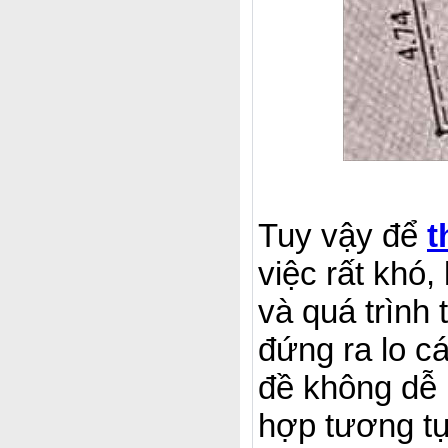
Tuy vậy để
t
việc rất khó,
và quá trình 
đứng ra lo c
đề không dễ 
hợp tương tự 