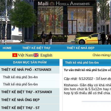
HOME
THIẾT KẾ BIỆT THỰ
THIẾT KẾ NHÀ ĐẸP
Việt Nam
English
Chào mừng bạn đến với
DANH MỤC SẢN PHẨM
Thiết kế nhà phố 5m-6m
THIẾT KẾ NHÀ PHỐ - KTSHANOI
Tư vấn thiết kế nhà phố 5x12m v
Thiết kế nhà phố 3m-4m
Cập nhật: 5/12/2022 - Số lượt đ
Thiết kế nhà phố 5m-6m
Ktshanoi- Gần đây có khá nhi
lớn hơn chút là 5.5x12m hay n
THIẾT KẾ BIỆT THỰ - KTSHANOI
hợp lý tối thiểu để có thể chi
THIẾT KẾ NHÀ ỐNG ĐẸP
THIẾT KẾ BIỆT THỰ - ST