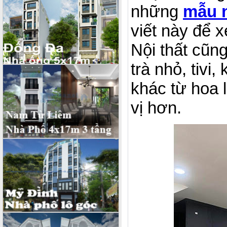
những
mẫu 
viết này để x
Nội thất cũn
trà nhỏ, tivi,
khác từ hoa 
vị hơn.