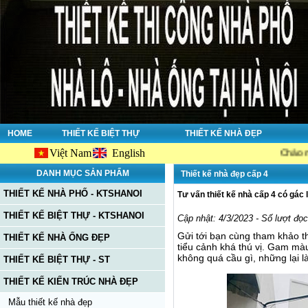
HOME
THIẾT KẾ BIỆT THỰ
THIẾT KẾ NHÀ ĐẸP
Việt Nam
English
Chào mừng bạn đ
DANH MỤC SẢN PHẨM
Thiết kế nhà đẹp cấp 4
THIẾT KẾ NHÀ PHỐ - KTSHANOI
Tư vấn thiết kế nhà cấp 4 có gác
THIẾT KẾ BIỆT THỰ - KTSHANOI
Cập nhật: 4/3/2023 - Số lượt đọ
Gửi tới bạn cùng tham khảo t
THIẾT KẾ NHÀ ỐNG ĐẸP
tiểu cảnh khá thú vị. Gam mà
không quá cầu gì, những lại 
THIẾT KẾ BIỆT THỰ - ST
THIẾT KẾ KIẾN TRÚC NHÀ ĐẸP
Mẫu thiết kế nhà đẹp