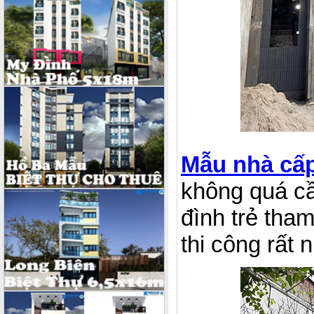
Mẫu nhà cấp
không quá cầ
đình trẻ tha
thi công rất