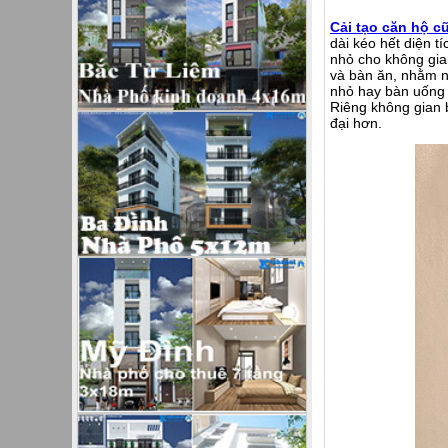
Cải tạo căn hộ cũ
dài kéo hết diện t
nhỏ cho không gia
và bàn ăn, nhằm n
nhỏ hay bàn uống
Riêng không gian 
đại hơn.