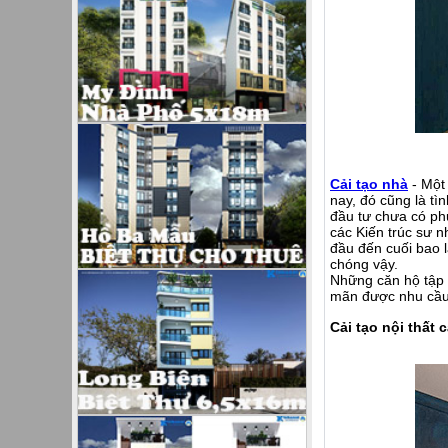
Cải tạo nhà
- Một 
nay, đó cũng là t
đầu tư chưa có phư
các Kiến trúc sư n
đầu đến cuối bao 
chóng vậy.
Những căn hộ tập t
mãn được nhu cầu 
Cải tạo nội thất 