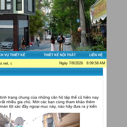
CH VỤ THIẾT KẾ
THIẾT KẾ NỘI THẤT
LIÊN HỆ
Ngày 7/8/2026 8:09:58 AM
huyên về : Thiết kế nhà đẹp - Thi công nhà đẹp - Tư vấn giám sát. Hotline
 tình trạng chung của những căn hộ tập thể cũ hiện nay
o rất nhiều gia chủ. Mời các bạn cùng tham khảo thêm
 màn lột xác đầy ngoại mục này, nào hãy đưa ra ý kiến