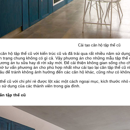
Cải tạo căn hộ tập thể cũ
căn hộ tập thể cũ với kiến trúc cũ và đã trải qua rất nhiều năm sử dụng
ình trạng chung không có gì cả. Vậy phương án cho những mẫu tập thể 
ơng án tu sữa hay di rời xây mới. Để cải thiện không gian sống cho c
hờ tư vấn phương án cho phù hợp nhất như cải tạo lại căn tập thể cũ n
lâu để tránh không ảnh hưởng đến các căn hộ khác, cũng như có khôn
hể cũ với chi phí rẻ được lột xác một cách ngoại mục, kích thước nhỏ
sử dụng của các thành viên trong gia đình.
căn tập thể cũ