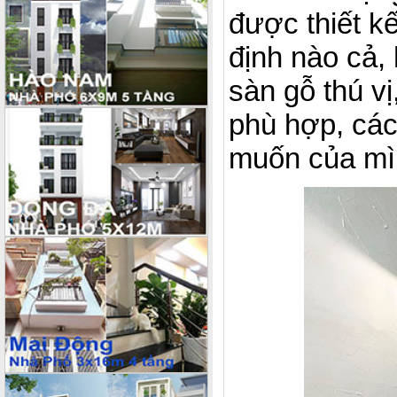
được thiết k
định nào cả,
sàn gỗ thú v
phù hợp, các 
muốn của mì