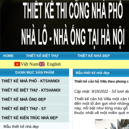
HOME
THIẾT KẾ BIỆT THỰ
THIẾT KẾ NHÀ ĐẸP
Việt Nam
English
Chào mừ
DANH MỤC SẢN PHẨM
Mẫu thiết kế nhà đẹp
THIẾT KẾ NHÀ PHỐ - KTSHANOI
Thiết kế căn hộ Villa theo phong
THIẾT KẾ BIỆT THỰ - KTSHANOI
Cập nhật: 9/19/2022 - Số lượt đ
Thiết kế căn hộ Villa một că
THIẾT KẾ NHÀ ỐNG ĐẸP
đến một tổ ấm gợi nhớ những 
này, nổi bật như tông màu gỗ 
THIẾT KẾ BIỆT THỰ - ST
thuộc nhất về một miền quê 
THIẾT KẾ KIẾN TRÚC NHÀ ĐẸP
Mẫu thiết kế nhà đẹp