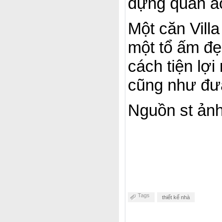
đựng quần á
Một căn Vill
một tổ ấm đẹ
cách tiện lợ
cũng như đưa
Nguồn st ảnh
Tags
thiết kế nhà