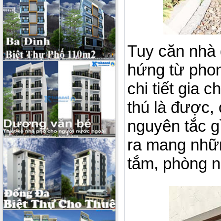
Tuy căn nhà 
hứng từ phon
chi tiết gia 
thú là được,
nguyên tắc g
ra mang nhữn
tắm, phòng n