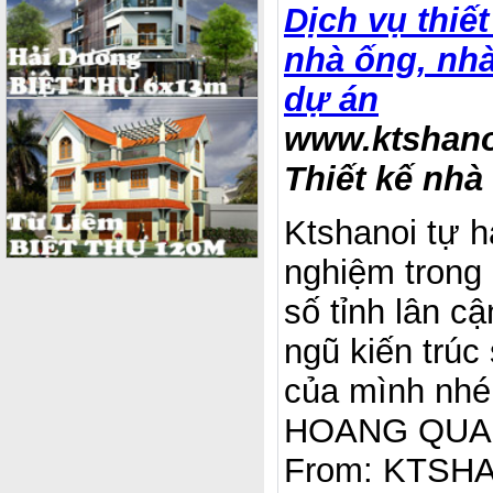
Dịch vụ thiế
nhà ống, nhà
dự án
www.ktshano
Thiết kế nhà 
Ktshanoi tự h
nghiệm trong l
số tỉnh lân cậ
ngũ kiến trúc
của mình nhé
HOANG QUANG
From: KTSH