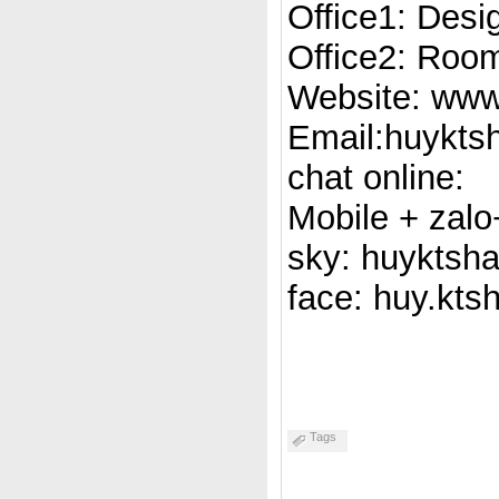
Office1: Desi
Office2: Room
Website: www
Email:huykts
chat online:
Mobile + zal
sky: huyktsh
face: huy.kts
Tags