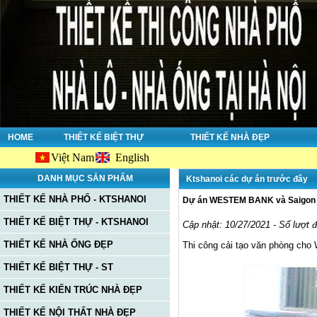
HOME
THIẾT KẾ BIỆT THỰ
THIẾT KẾ NHÀ ĐẸP
Việt Nam
English
Chào mừn
DANH MỤC SẢN PHẨM
Ktshanoi các dự án trước đây
THIẾT KẾ NHÀ PHỐ - KTSHANOI
Dự án WESTEM BANK và Saigon 
THIẾT KẾ BIỆT THỰ - KTSHANOI
Cập nhật: 10/27/2021 - Số lượt 
THIẾT KẾ NHÀ ỐNG ĐẸP
Thi công cải tạo văn phòng ch
THIẾT KẾ BIỆT THỰ - ST
THIẾT KẾ KIẾN TRÚC NHÀ ĐẸP
THIẾT KẾ NỘI THẤT NHÀ ĐẸP