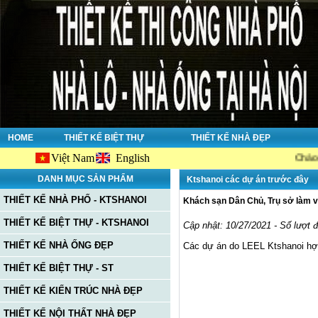
HOME
THIẾT KẾ BIỆT THỰ
THIẾT KẾ NHÀ ĐẸP
Việt Nam
English
Chào mừng bạn
DANH MỤC SẢN PHẨM
Ktshanoi các dự án trước đây
THIẾT KẾ NHÀ PHỐ - KTSHANOI
Khách sạn Dân Chủ, Trụ sở làm v
THIẾT KẾ BIỆT THỰ - KTSHANOI
Cập nhật: 10/27/2021 - Số lượt 
THIẾT KẾ NHÀ ỐNG ĐẸP
Các dự án do LEEL Ktshanoi hợp 
THIẾT KẾ BIỆT THỰ - ST
THIẾT KẾ KIẾN TRÚC NHÀ ĐẸP
THIẾT KẾ NỘI THẤT NHÀ ĐẸP