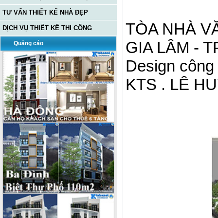
TƯ VẤN THIẾT KẾ NHÀ ĐẸP
TÒA NHÀ V
DỊCH VỤ THIẾT KẾ THI CÔNG
GIA LÂM - T
Quảng cáo
Design công 
KTS . LÊ HU