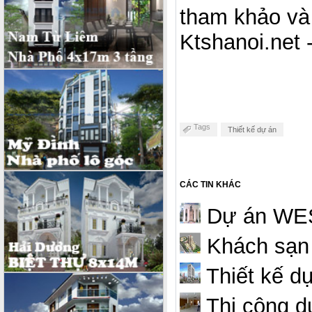
tham khảo và
Ktshanoi.net 
Tags
Thiết kế dự án
CÁC TIN KHÁC
Dự án WES
Khách sạn 
Thiết kế d
Thi công 