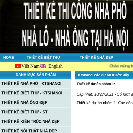
HOME
THIẾT KẾ BIỆT THỰ
THIẾT KẾ NHÀ ĐẸP
Việt Nam
English
Chào mừng bạn đến với
DANH MỤC SẢN PHẨM
Ktshanoi các dự án trước đây
THIẾT KẾ NHÀ PHỐ - KTSHANOI
Thiết kế dự án nhóm 1:
THIẾT KẾ BIỆT THỰ - KTSHANOI
Cập nhật: 10/27/2021 - Số lượt 
THIẾT KẾ NHÀ ỐNG ĐẸP
Thiết kế dự án nhóm 1: Các côn
THIẾT KẾ BIỆT THỰ - ST
THIẾT KẾ KIẾN TRÚC NHÀ ĐẸP
THIẾT KẾ NỘI THẤT NHÀ ĐẸP