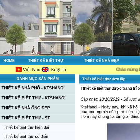
HOME
THIẾT KẾ BIỆT THỰ
THIẾT KẾ NHÀ ĐẸP
Việt Nam
English
Chào mừng bạn đến với w
DANH MỤC SẢN PHẨM
Thiết kế biệt thự đơn lập
THIẾT KẾ NHÀ PHỐ - KTSHANOI
Tthiết kế biệt thự được trang trí
THIẾT KẾ BIỆT THỰ - KTSHANOI
Cập nhật: 10/10/2019 - Số lượt 
KtsHanoi - Ngày nay, khi xã hộ
THIẾT KẾ NHÀ ỐNG ĐẸP
của con người cũng trở nên hiệ
Hôm nay chúng tôi xin giới thiệu
THIẾT KẾ BIỆT THỰ - ST
Thiết kế biệt thự hiện đại
Thiết kế biệt thự cổ điển