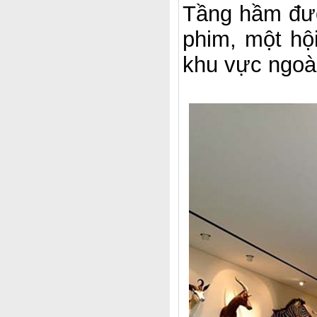
Tầng hầm đượ
phim, một hộ
khu vực ngoài