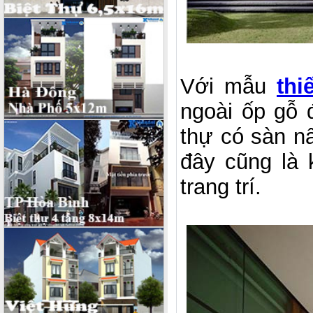
Với mẫu
thi
ngoài ốp gỗ đ
thự có sàn nâ
đây cũng là
trang trí.