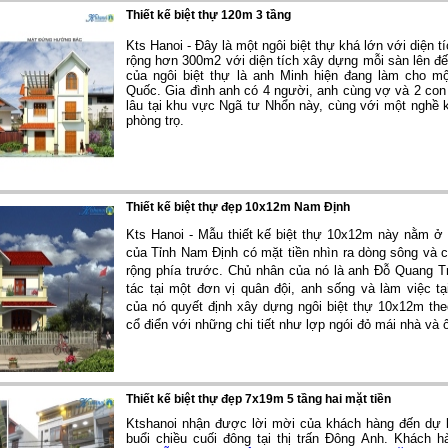
Thiết kế biệt thự 120m 3 tầng
Kts Hanoi - Đây là một ngôi biệt thự khá lớn với diện t
rộng hơn 300m2 với diện tích xây dựng mỗi sàn lên 
của ngôi biệt thự là anh Minh hiện đang làm cho m
Quốc. Gia đình anh có 4 người, anh cùng vợ và 2 con 1
lâu tại khu vực Ngã tư Nhổn này, cùng với một nghề 
phòng trọ.
Thiết kế biệt thự đẹp 10x12m Nam Định
Kts Hanoi - Mẫu thiết kế biệt thự 10x12m này nằm ở
của Tỉnh Nam Định có mặt tiền nhìn ra dòng sông và
rộng phía trước. Chủ nhân của nó là anh Đỗ Quang T
tác tại một đơn vị quân đội, anh sống và làm việc t
của nó quyết định xây dựng ngôi biệt thự 10x12m th
cổ điển với những chi tiết như lợp ngói đỏ mái nhà và 
Thiết kế biệt thự đẹp 7x19m 5 tầng hai mặt tiền
Ktshanoi nhận được lời mời của khách hàng đến dự l
buổi chiều cuối đông tại thị trấn Đông Anh. Khách h