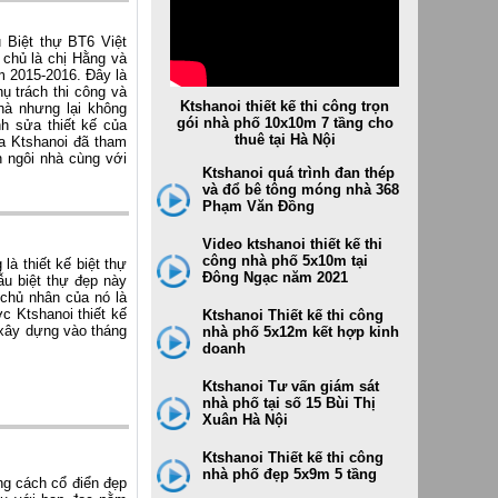
Thi công dự án cho Tiger bear 1
ktshanoi thiết kế và Thi công dự
u Biệt thự BT6 Việt
án cho Tiger bear 2
 chủ là chị Hằng và
m 2015-2016. Đây là
Thi công dự án cho Tiger bear -
ụ trách thi công và
các công trình, hạng mục khác
Ktshanoi thiết kế thi công trọn
nhà nhưng lại không
gói nhà phố 10x10m 7 tầng cho
nh sửa thiết kế của
thuê tại Hà Nội
a Ktshanoi đã tham
n ngôi nhà cùng với
Ktshanoi quá trình đan thép
và đổ bê tông móng nhà 368
Phạm Văn Đồng
Video ktshanoi thiết kế thi
công nhà phố 5x10m tại
là thiết kế biệt thự
Đông Ngạc năm 2021
ẫu biệt thự đẹp này
 chủ nhân của nó là
c Ktshanoi thiết kế
Ktshanoi Thiết kế thi công
 xây dựng vào tháng
nhà phố 5x12m kết hợp kinh
doanh
Ktshanoi Tư vấn giám sát
nhà phố tại số 15 Bùi Thị
Xuân Hà Nội
Ktshanoi Thiết kế thi công
nhà phố đẹp 5x9m 5 tầng
ng cách cổ điển đẹp