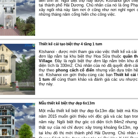
đến tinh tế. Ngôi biệt thự này được Ktshanoi giới th
tại thành phố Hải Dương. Chủ nhân của nó là ông Ph
xây ngôi nhà này làm nơi ở cũng như nơi nghỉ ngơi 
những tháng năm cống hiến cho công việc.
Thiết kế cải tạo biệt thự 4 tầng 1 tum
Ktshanoi - được mời tham gia vào việc thiết kế và cải t
đơn lập nằm tại khu biệt thự Hoa Sữa thuộc
quần th
Village
. Đây là ngôi biệt thự đơn lập nằm trên khu đ
diện tích là 330m2. Chủ nhân của nó đã quyết định cải 
thự theo
phong cách cổ điển
nhưng vẫn dựa trện hệ
nó. Ktshanoi xin gi­ới thiệu cùng các bạn
Thiết kế cải 
1 tum
để cùng tham khảo và đánh giá các ưu nhược
thự này.
Mẫu thiết kế biệt thự đẹp 6x13m
Một mẫu thiết kế biệt thự đẹp 6x13m đặc biệt mà Ktsh
năm 2015 muốn giới thiệu với độc giả và các bạn tr
năm này. Ngôi biệt thự góc có diện tích 84m2 nhưng
thật sự của nó chỉ được xây trong khoảng 6x13m, ng
tại khu đô thị mới thành phố Hải Dương. Chủ nhân 