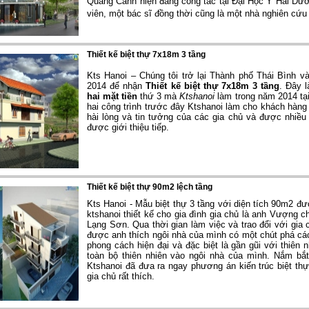
Quang Cảnh hiện đang công tác tại Đại Học Y Hải Dươ
viên, một bác sĩ đồng thời cũng là một nhà nghiên cứu
Thiết kế biệt thự 7x18m 3 tầng
Kts Hanoi – Chúng tôi trở lại Thành phố Thái Bình v
2014 để nhận
Thiết kế biệt thự 7x18m 3 tầng
. Đây 
hai mặt tiền
thứ 3 mà
Ktshanoi
làm trong năm 2014 tạ
hai công trình trước đây Ktshanoi làm cho khách hàng 
hài lòng và tin tưởng của các gia chủ và được nhiều
được giới thiệu tiếp.
Thiết kế biệt thự 90m2 lệch tầng
Kts Hanoi - Mẫu biệt thự 3 tầng với diện tích 90m2 đư
ktshanoi thiết kế cho gia đình gia chủ là anh Vượng 
Lạng Sơn. Qua thời gian làm việc và trao đổi với gia 
được anh thích ngôi nhà của mình có một chút phá c
phong cách hiện đại và đặc biệt là gần gũi với thiên
toàn bộ thiên nhiên vào ngôi nhà của mình. Nắm bắ
Ktshanoi đã đưa ra ngay phương án kiến trúc biệt th
gia chủ rất thích.