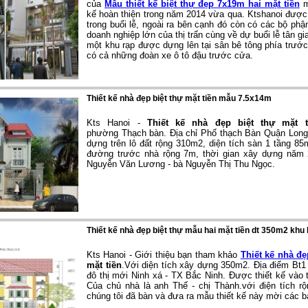
của
Mẫu thiết kế biệt thự đẹp 7x19m hai mặt tiền
kế hoàn thiện trong năm 2014 vừa qua. Ktshanoi được 
trong buổi lễ, ngoài ra bên cạnh đó còn có các bộ ph
doanh nghiệp lớn của thị trấn cùng về dự buổi lễ tân gia
một khu rạp được dựng lên tại sân bê tông phía trước
có cả những đoàn xe ô tô đậu trước cửa.
Thiết kế nhà đẹp biệt thự mặt tiền mẫu 7.5x14m
Kts Hanoi -
Thiết kế nhà đẹp biệt thự mặt t
phường Thạch bàn. Địa chỉ Phố thạch Bàn Quận Long
dựng trên lô đất rộng 310m2, diện tích sàn 1 tầng 85
đường trước nhà rộng 7m, thời gian xây dựng năm 
Nguyễn Văn Lương - bà Nguyễn Thị Thu Ngọc.
Thiết kế nhà đẹp biệt thự mẫu hai mặt tiền dt 350m2 khu
Kts Hanoi - Giới thiệu bạn tham khảo
Thiết kế nhà đẹ
mặt tiền
.Với diện tích xây dựng 350m2. Địa điểm Bt
đô thị mới Ninh xá - TX Bắc Ninh. Được thiết kế vào 
Của chủ nhà là anh Thế - chị Thành.với điện tích r
chúng tôi đã bàn và đưa ra mẫu thiết kế này mời các 