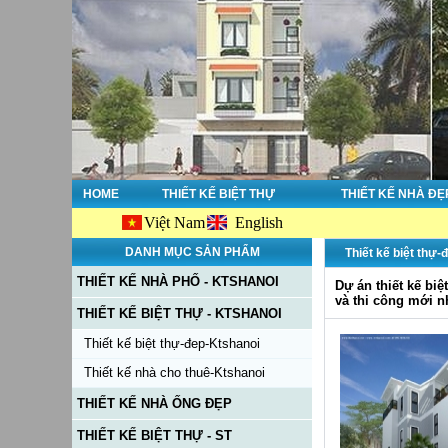
HOME
THIẾT KẾ BIỆT THỰ
THIẾT KẾ NHÀ ĐẸ
Việt Nam
English
DANH MỤC SẢN PHẨM
Thiết kế biệt thự
THIẾT KẾ NHÀ PHỐ - KTSHANOI
Dự án thiết kế biệ
và thi công mới 
THIẾT KẾ BIỆT THỰ - KTSHANOI
Thiết kế biệt thự-đep-Ktshanoi
Thiết kế nhà cho thuê-Ktshanoi
THIẾT KẾ NHÀ ỐNG ĐẸP
THIẾT KẾ BIỆT THỰ - ST