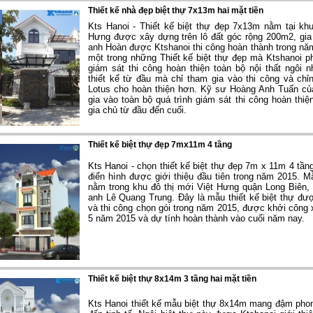
Thiết kế nhà đẹp biệt thự 7x13m hai mặt tiền
Kts Hanoi - Thiết kế biệt thự đẹp 7x13m nằm tại kh
Hưng được xây dựng trên lô đất góc rộng 200m2, gia
anh Hoàn được Ktshanoi thi công hoàn thành trong nă
một trong những Thiết kế biệt thự đẹp mà Ktshanoi ph
giám sát thi công hoàn thiện toàn bộ nội thất ngôi 
thiết kế từ đầu mà chỉ tham gia vào thi công và chỉ
Lotus cho hoàn thiện hơn. Kỹ sư Hoàng Anh Tuấn củ
gia vào toàn bộ quá trình giám sát thi công hoàn thiệ
gia chủ từ đầu đến cuối.
Thiết kế biệt thự đẹp 7mx11m 4 tầng
Kts Hanoi - chọn thiết kế biệt thự đẹp 7m x 11m 4 tầng 
điển hình được giới thiệu đầu tiên trong năm 2015. M
nằm trong khu đô thị mới Việt Hưng quận Long Biên,
anh Lê Quang Trung. Đây là mẫu thiết kế biệt thự đượ
và thi công chọn gói trong năm 2015, được khởi công
5 năm 2015 và dự tính hoàn thành vào cuối năm nay.
Thiết kế biệt thự 8x14m 3 tầng hai mặt tiền
Kts Hanoi thiết kế mẫu biệt thự 8x14m mang đậm pho