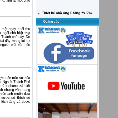
ng, anh là một giáo
Thiết kế nhà đẹp 7 tầng hai mặt
tiền
Thiết kế nhà ống 5x16m 4 tầng
Thiết kế biệt thự cho thuê văn
Quảng cáo
phòng và căn hộ
Thiết kế biệt thự 7x18m Thái Bình
à một ngày cuối thu
là ngôi nhà
biệt thự
i Thành phố này. Do
tại đây mang lại sự
 người biết đến nên
ợc kiến trúc sư của
chị Nga ở Thành Phố
chủ ktshanoi đã biết
ách nhưng vẫn mang
 nhiên anh muốn đưa
t được sở thích đó
ự lệch tầng và được