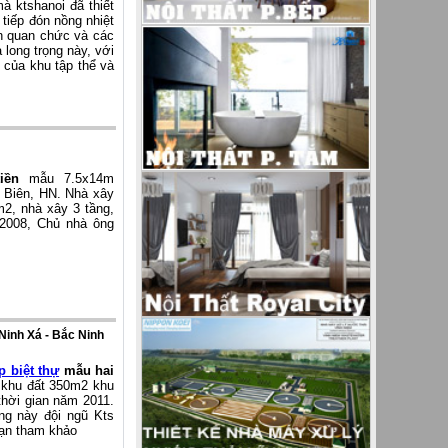
m
à ktshanoi đã thiết
tiếp đón nồng nhiệt
ận quan chức và các
 long trọng này, với
 của khu tập thể và
iền
mẫu 7.5x14m
 Biên, HN. Nhà xây
m2, nhà xây 3 tầng,
2008, Chủ nhà ông
 Ninh Xá - Bắc Ninh
p biệt thự
mẫu hai
1 khu đất 350m2 khu
thời gian năm 2011.
ộng này đội ngũ Kts
bạn tham khảo