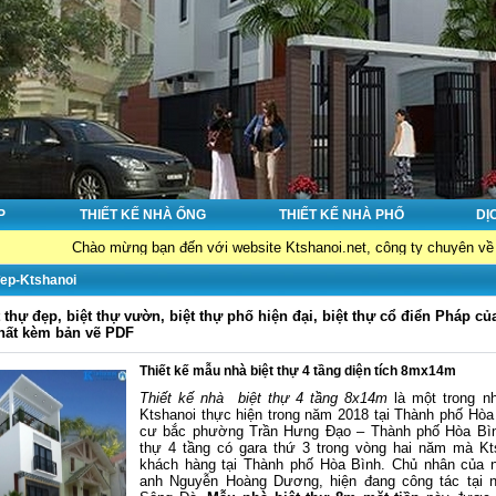
P
THIẾT KẾ NHÀ ỐNG
THIẾT KẾ NHÀ PHỐ
DỊ
Chào mừng bạn đến với website Ktshanoi.net, công ty chuyên về : Thiết kế n
-đep-Ktshanoi
t thự đẹp, biệt thự vườn, biệt thự phố hiện đại, biệt thự cổ điển Pháp củ
nhất kèm bản vẽ PDF
Thiết kế mẫu nhà biệt thự 4 tầng diện tích 8mx14m
Thiết kế nhà biệt thự 4 tầng 8x14m
là một trong n
Ktshanoi thực hiện trong năm 2018 tại Thành phố Hòa
cư bắc phường Trần Hưng Đạo – Thành phố Hòa Bình
thự 4 tầng có gara thứ 3 trong vòng hai năm mà Kts
khách hàng tại Thành phố Hòa Bình. Chủ nhân của ng
anh Nguyễn Hoàng Dương, hiện đang công tác tại 