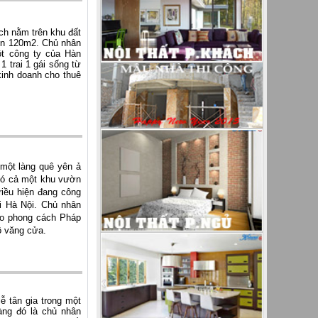
ích nằm trên khu đất
đến 120m2. Chủ nhân
ột công ty của Hàn
 trai 1 gái sống từ
kinh doanh cho thuê
 một làng quê yên ả
 có cả một khu vườn
riều hiện đang công
ại Hà Nội. Chủ nhân
eo phong cách Pháp
ô văng cửa.
ễ tân gia trong một
àng
đó
là
chủ nhân