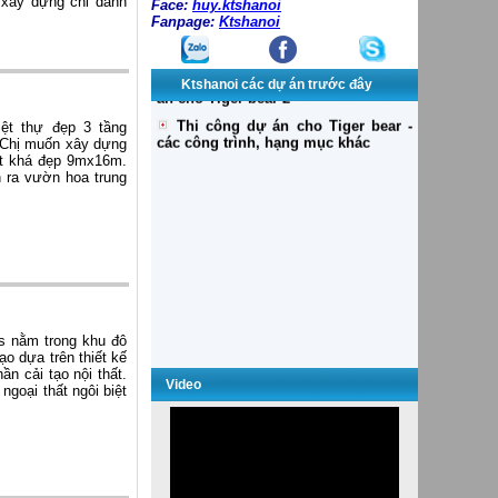
xây dựng chỉ dành
Face:
huy.ktshanoi
Fanpage:
Ktshanoi
Ktshanoi các dự án trước đây
iệt thự đẹp 3 tầng
 Chị muốn xây dựng
ất khá đẹp 9mx16m.
 ra vườn hoa trung
es nằm trong khu đô
ạo dựa trên thiết kế
Dự án WESTEM BANK và Saigon
n cải tạo nội thất.
Invest Group
Video
ngoại thất ngôi biệt
Khách sạn Dân Chủ, Trụ sở làm
việc
Thiết kế dự án nhóm 1:
Thi công dự án NAVIBANK