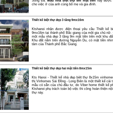
Sông Đà.
Mẫu nhà biệt thự 8m mặt tiền
này được 
cho việc ở của anh cùng bố mẹ và gia đình.
Thiết kế biệt thự đẹp 3 tầng 9mx16m
Ktshanoi nhận được điện thoại yêu cầu Thiết kế b
9mx16m tại thành phố Bắc giang của một gia chủ nữ.
một mẫu nhà đẹp 3 tầng 9m mặt tiền trên một khu đ
Khu đất nằm trên đường Nguyễn Du, có mặt tiền nhìn
tâm của Thành phố Bắc Giang.
Thiết kế biệt thự đẹp hai mặt tiền 8mx15m
Kts Hanoi - Thiết kế nhà đẹp biêt thự 8x15m vinhom
thị Vinhomes Sài Đồng - Long Biên là một thiết kế cải t
mẫu có sẵn của chủ đầu tư, do Viber home thiết kế phầ
Ktshanoi phụ trách toàn bộ việc thi công hoàn thiện nội 
thự này.