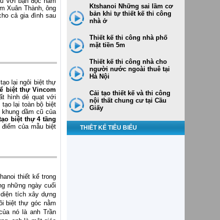
iệu với bạn đọc nằm
Ktshanoi Những sai lầm cơ
ạm Xuân Thành, ông
bản khi tự thiết kế thi công
cho cả gia đình sau
nhà ở
Thiết kế thi công nhà phố
mặt tiền 5m
Thiết kế thi công nhà cho
người nước ngoài thuê tại
Hà Nội
ạo lại ngôi biệt thự
ể biệt thự Vincom
Cải tạo thiết kế và thi công
ất hình dẻ quạt với
nội thất chung cư tại Cầu
tạo lại toàn bộ biệt
Giấy
 khung dầm cũ của
tạo biệt thự 4 tầng
 điểm của mẫu biệt
THIÊT KẾ TIÊU BIỂU
anoi thiết kế trong
ong những ngày cuối
 diện tích xây dựng
ôi biệt thự góc nằm
Thiết kế nhà ống 6 tầng 5x17m
của nó là anh Trần