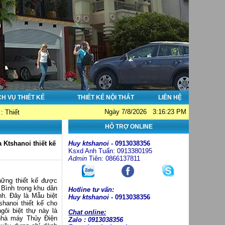
CH VỤ THIẾT KẾ
THIẾT KẾ NỘI THẤT
LIÊN HỆ
Ngày 7/8/2026 3:16:23 PM
hà đẹp - Thi công nhà đẹp - Tư vấn giám sát. Hotline: 0913038356; Email: h
HỖ TRỢ ONLINE
a Ktshanoi thiết kế
Huy ktshanoi -
0913038356
Ksxd Anh Tuấn: 0913380195
Admin
Tiên: 0866137811
hững thiết kế được
 Bình trong khu dân
Hotline tư vấn:
. Đây là Mẫu biệt
Huy ktshanoi -
0913038356
hanoi thiết kế cho
ôi biệt thự này là
Chat online:
nhà máy Thủy Điện
Zalo : 0913038356