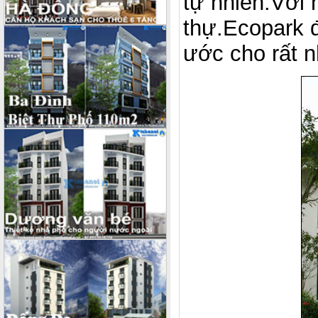
tự nhiên.Với 
thự.Ecopark 
ước cho rất n