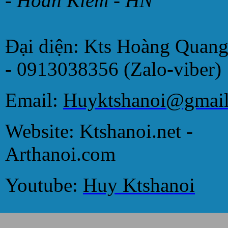
- Hoàn Kiếm - HN
Đại diện: Kts Hoàng Quan
- 0913038356 (Zalo-viber)
Email:
Huyktshanoi@gmai
Website: Ktshanoi.net -
Arthanoi.com
Youtube:
Huy Ktshanoi