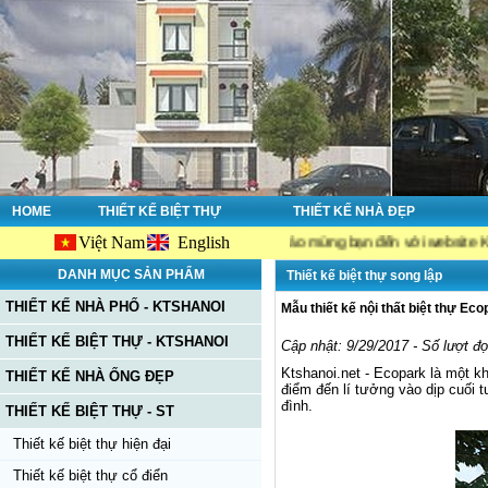
HOME
THIẾT KẾ BIỆT THỰ
THIẾT KẾ NHÀ ĐẸP
Việt Nam
English
Chào mừng bạn đến với website Ktshanoi.net
DANH MỤC SẢN PHẨM
Thiết kế biệt thự song lập
THIẾT KẾ NHÀ PHỐ - KTSHANOI
Mẫu thiết kế nội thất biệt thự Eco
THIẾT KẾ BIỆT THỰ - KTSHANOI
Cập nhật: 9/29/2017 - Số lượt đ
Ktshanoi.net - Ecopark là một k
THIẾT KẾ NHÀ ỐNG ĐẸP
điểm đến lí tưởng vào dịp cuối 
đình.
THIẾT KẾ BIỆT THỰ - ST
Thiết kế biệt thự hiện đại
Thiết kế biệt thự cổ điển