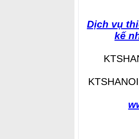
Dịch vụ th
kế n
KTSHANO
KTSHANOI Th
ww