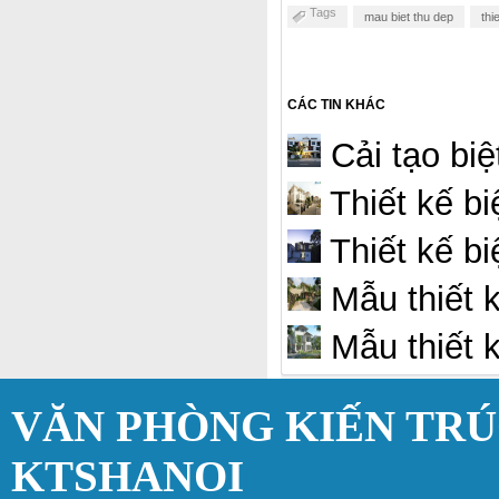
Tags
mau biet thu dep
thi
CÁC TIN KHÁC
Cải tạo biệ
Thiết kế bi
Thiết kế bi
Mẫu thiết k
Mẫu thiết k
VĂN PHÒNG KIẾN TR
KTSHANOI