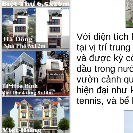
Với diện tích
tại vị trí tru
và được kỳ c
đầu trong nướ
vườn cảnh qua
hiện đại như 
tennis, và bể 