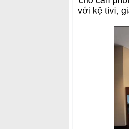
cho căn phò
với kệ tivi, 