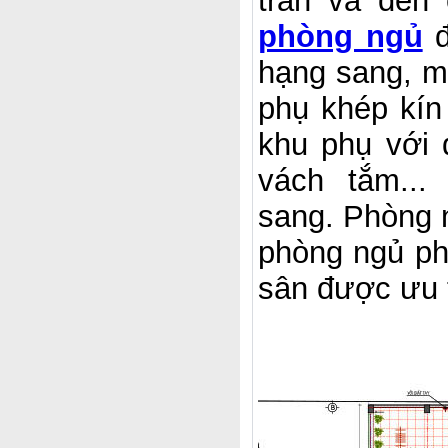
trần và đèn
phòng ngủ
đ
hạng sang, m
phụ khép kín 
khu phụ với 
vách tắm...
sang. Phòng n
phòng ngủ ph
sân được ưu t