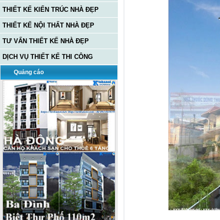
THIẾT KẾ KIẾN TRÚC NHÀ ĐẸP
THIẾT KẾ NỘI THẤT NHÀ ĐẸP
TƯ VẤN THIẾT KẾ NHÀ ĐẸP
DỊCH VỤ THIẾT KẾ THI CÔNG
Quảng cáo