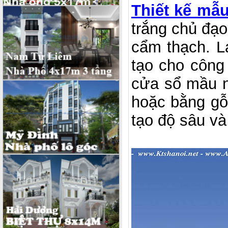
Thiết kế mẫ
trắng chủ đạ
cẩm thạch. L
tạo cho công
cửa sổ mầu n
hoặc bằng gỗ
tạo độ sâu và