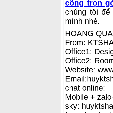
công trọn gó
chúng tôi để
mình nhé.
HOANG QUANG
From: KTSH
Office1: Desi
Office2: Room
Website: www
Email:huykts
chat online:
Mobile + zal
sky: huyktsh