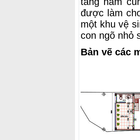
tầng hầm cũn
được làm cho
một khu vệ si
con ngõ nhỏ 
Bản vẽ các m