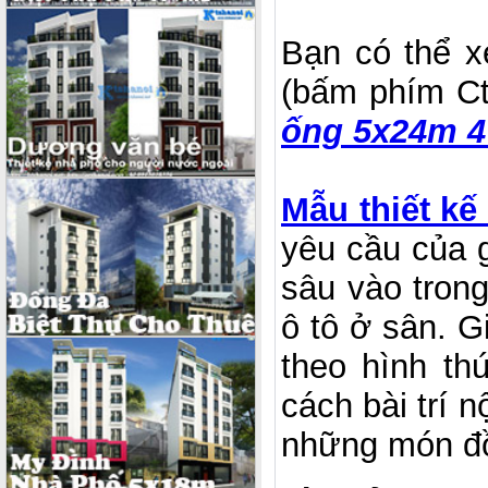
Bạn có thể x
(bấm phím Ct
ống 5x24m 4
Mẫu thiết k
yêu cầu của g
sâu vào tron
ô tô ở sân. G
theo hình th
cách bài trí n
những món đồ