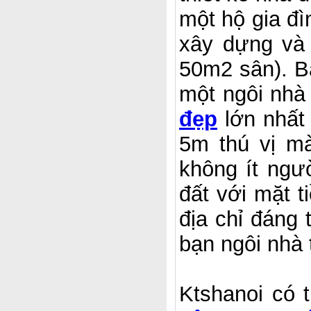
một hộ gia đì
xây dựng và
50m2 sân). B
một ngôi nhà
đẹp
lớn nhất
5m thú vị m
không ít ngư
đất với mặt 
địa chỉ đáng 
bạn ngôi nhà 
Ktshanoi có 