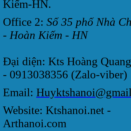
Kiếm-HN.
Office 2:
Số 35 phố Nhà C
- Hoàn Kiếm - HN
Đại diện: Kts Hoàng Quan
- 0913038356 (Zalo-viber)
Email:
Huyktshanoi@gmai
Website: Ktshanoi.net -
Arthanoi.com