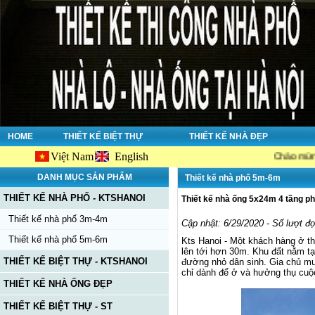
HOME
THIẾT KẾ BIỆT THỰ
THIẾT KẾ NHÀ ĐẸP
Việt Nam
English
Chào mừng bạn đến vớ
DANH MỤC SẢN PHẨM
Thiết kế nhà phố 5m-6m
THIẾT KẾ NHÀ PHỐ - KTSHANOI
Thiết kế nhà ống 5x24m 4 tầng p
Thiết kế nhà phố 3m-4m
Cập nhật: 6/29/2020 - Số lượt đ
Thiết kế nhà phố 5m-6m
Kts Hanoi - Một khách hàng ở th
lên tới hơn 30m. Khu đất nằm t
THIẾT KẾ BIỆT THỰ - KTSHANOI
đường nhỏ dân sinh. Gia chủ muố
chỉ dành để ở và hưởng thụ cuộ
THIẾT KẾ NHÀ ỐNG ĐẸP
THIẾT KẾ BIỆT THỰ - ST