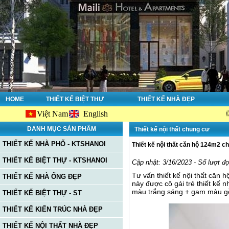
HOME
THIẾT KẾ BIỆT THỰ
THIẾT KẾ NHÀ ĐẸP
Việt Nam
English
Chào mừng
DANH MỤC SẢN PHẨM
Thiết kế nội thất chung cư
THIẾT KẾ NHÀ PHỐ - KTSHANOI
Thiết kế nội thất căn hộ 124m2 cho
THIẾT KẾ BIỆT THỰ - KTSHANOI
Cập nhật: 3/16/2023 - Số lượt đ
Tư vấn thiết kế nội thất căn
THIẾT KẾ NHÀ ỐNG ĐẸP
này được cô gái trẻ thiết kế 
màu trắng sáng + gam màu gỗ 
THIẾT KẾ BIỆT THỰ - ST
THIẾT KẾ KIẾN TRÚC NHÀ ĐẸP
THIẾT KẾ NỘI THẤT NHÀ ĐẸP