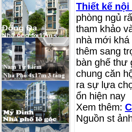
Thiết kế nội
phòng ngủ rấ
tham khảo và
nhà mới khá
thêm sang trọ
bàn ghế thư 
chung căn hộ
ra sự lựa ch
ổn hiện nay
Xem thêm:
C
Nguồn st ản