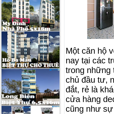
Một căn hộ v
nay tại các 
trong những 
chủ đầu tư, 
đắt, rẻ là kh
cửa hàng dec
cũng như sự 