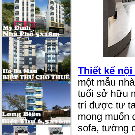
Thiết kế nội
một mẫu nhà 
tuổi sở hữu 
trí được tư t
mong muốn c
sofa, tường 