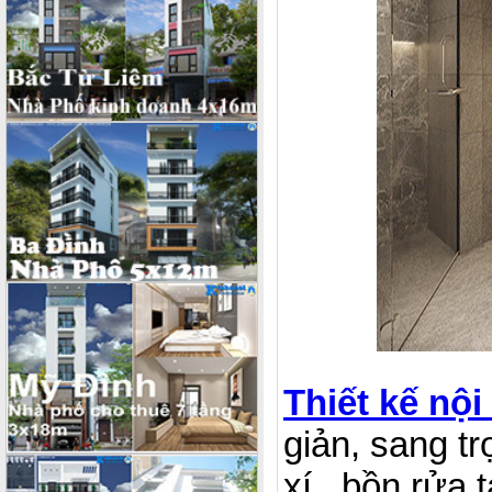
Thiết kế nội
giản, sang t
xí , bồn rửa