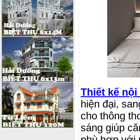
Thiết kế nội
hiện đại, san
cho thông th
sáng giúp că
phù hợp với 