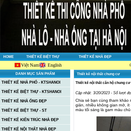
HOME
THIẾT KẾ BIỆT THỰ
THIẾT KẾ NHÀ ĐẸP
Việt Nam
English
Chào mừng
DANH MỤC SẢN PHẨM
Thiết kế nội thất chung cư
THIẾT KẾ NHÀ PHỐ - KTSHANOI
Thiết kế nội thất căn hộ chung cư
THIẾT KẾ BIỆT THỰ - KTSHANOI
Cập nhật: 3/20/2023 - Số lượt đ
Chia sẻ bạn cùng tham khảo m
THIẾT KẾ NHÀ ỐNG ĐẸP
giản, nhiều không gian mở, í
màu tối sáng là gam màu chủ 
THIẾT KẾ BIỆT THỰ - ST
THIẾT KẾ KIẾN TRÚC NHÀ ĐẸP
THIẾT KẾ NỘI THẤT NHÀ ĐẸP