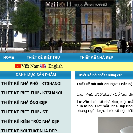
HOME
THIẾT KẾ BIỆT THỰ
THIẾT KẾ NHÀ ĐẸP
Việt Nam
English
Chào mừn
DANH MỤC SẢN PHẨM
Thiết kế nội thất chung cư
THIẾT KẾ NHÀ PHỐ - KTSHANOI
Thiết kế nội thất chung cư căn h
THIẾT KẾ BIỆT THỰ - KTSHANOI
Cập nhật: 3/10/2023 - Số lượt đ
Tư vấn thiết kế nhà đẹp, một m
THIẾT KẾ NHÀ ỐNG ĐẸP
của mình. Một mẫu nhà đẹp khôn
phòng ngủ được thiết kế nội thấ
THIẾT KẾ BIỆT THỰ - ST
THIẾT KẾ KIẾN TRÚC NHÀ ĐẸP
THIẾT KẾ NỘI THẤT NHÀ ĐẸP