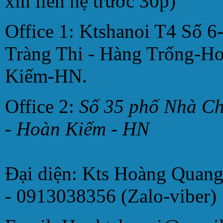
xin liên hệ trước 30p)
Office 1: Ktshanoi T4 Số 6
Tràng Thi - Hàng Trống-H
Kiếm-HN.
Office 2:
Số 35 phố Nhà C
- Hoàn Kiếm - HN
Đại diện: Kts Hoàng Quan
- 0913038356 (Zalo-viber)