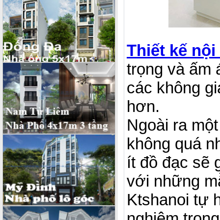
Thiết kế nội
trọng và ấm 
các không gi
hơn.
Ngoài ra một
không quá nh
ít đồ đạc sẽ
với những m
Ktshanoi tự h
nghiệm trong