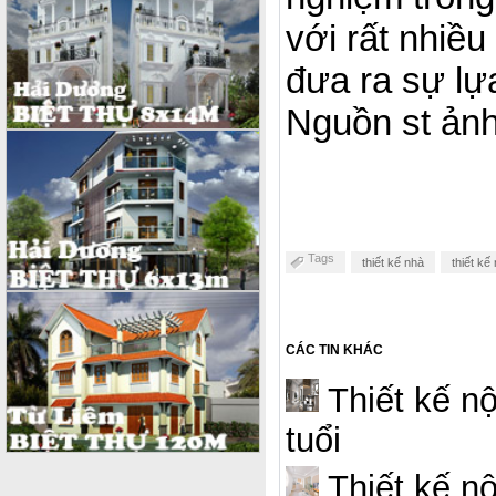
với rất nhiề
đưa ra sự lự
Nguồn st ản
Tags
thiết kế nhà
thiết kế 
CÁC TIN KHÁC
Thiết kế nộ
tuổi
Thiết kế nộ